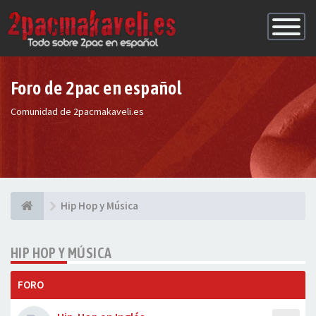
Conmutac
de
Navegaci
Foro de 2pac en español
Comunidad de 2pacmakaveli.es
Hip Hop y Música
HIP HOP Y MÚSICA
FORO