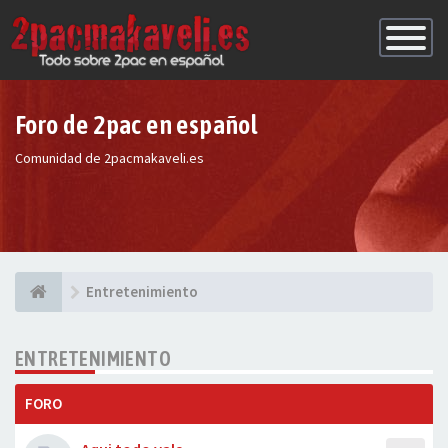
Conmutac
de
Navegaci
Foro de 2pac en español
Comunidad de 2pacmakaveli.es
Entretenimiento
ENTRETENIMIENTO
FORO