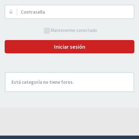
Usuario:
Contraseña:
Mantenerme conectado
Iniciar sesión
Está categoría no tiene foros.