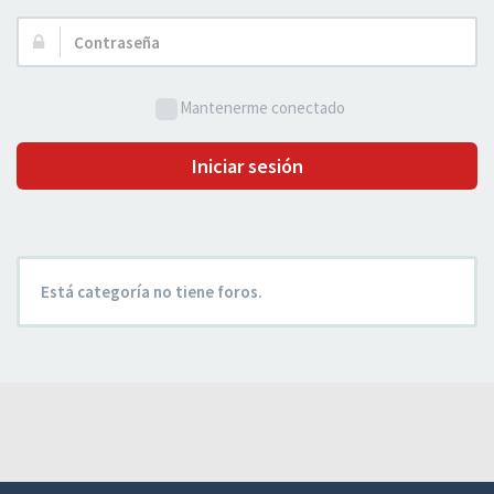
Usuario:
Contraseña:
Mantenerme conectado
Iniciar sesión
Está categoría no tiene foros.