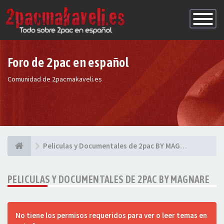
Conmutac
de
Navegaci
Foro de 2pac en español
Comunidad de 2pacmakaveli.es
Peliculas y Documentales de 2pac BY MAGNARE
PELICULAS Y DOCUMENTALES DE 2PAC BY MAGNARE
No tiene los permisos requeridos para ver o leer temas en