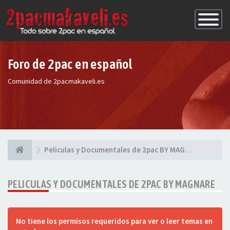
Conmutac
de
Navegaci
Foro de 2pac en español
Comunidad de 2pacmakaveli.es
Peliculas y Documentales de 2pac BY MAGNARE
PELICULAS Y DOCUMENTALES DE 2PAC BY MAGNARE
No tiene los permisos requeridos para ver o leer temas en