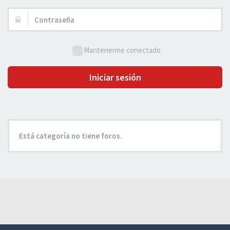
Usuario:
Contraseña:
Mantenerme conectado
Iniciar sesión
Está categoría no tiene foros.