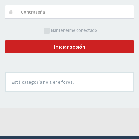
Usuario:
Contraseña:
Mantenerme conectado
Iniciar sesión
Está categoría no tiene foros.