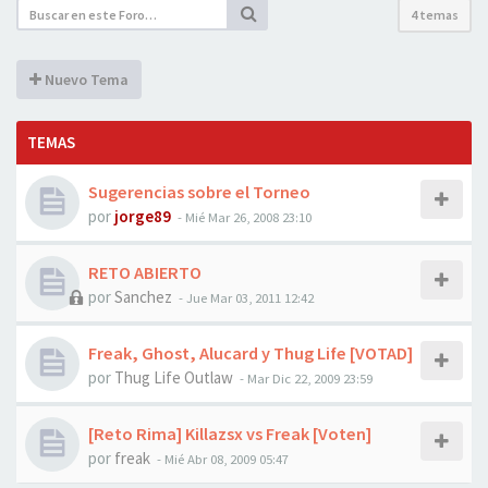
4 temas
Nuevo Tema
TEMAS
Sugerencias sobre el Torneo
por
jorge89
-
Mié Mar 26, 2008 23:10
RETO ABIERTO
por
Sanchez
-
Jue Mar 03, 2011 12:42
Freak, Ghost, Alucard y Thug Life [VOTAD]
por
Thug Life Outlaw
-
Mar Dic 22, 2009 23:59
[Reto Rima] Killazsx vs Freak [Voten]
por
freak
-
Mié Abr 08, 2009 05:47