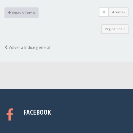
4 temas
Nuevo Tema
Página
1
de
1
Volver a Índice general
FACEBOOK