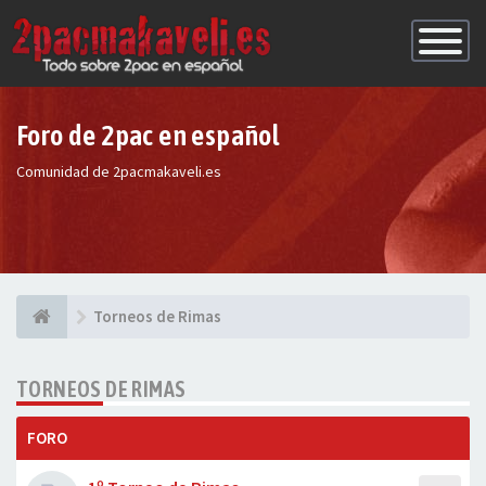
Conmutac
de
Navegaci
Foro de 2pac en español
Comunidad de 2pacmakaveli.es
Torneos de Rimas
TORNEOS DE RIMAS
FORO