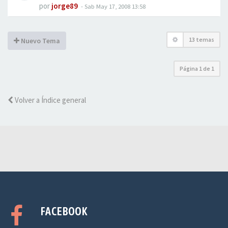
por
jorge89
-
Sab May 17, 2008 13:58
13 temas
Nuevo Tema
Página
1
de
1
Volver a Índice general
FACEBOOK