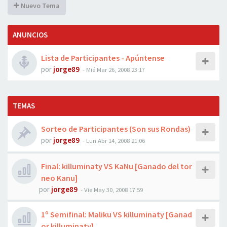
Nuevo Tema
ANUNCIOS
Lista de Participantes - Apúntense
por
jorge89
-
Mié Mar 26, 2008 23:17
TEMAS
Sorteo de Participantes (Son sus Rondas)
por
jorge89
-
Lun Abr 14, 2008 21:06
Final: killuminaty VS KaNu [Ganado del tor
neo Kanu]
por
jorge89
-
Vie May 30, 2008 17:59
1º Semifinal: Maliku VS killuminaty [Ganad
or killuminaty]