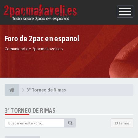
Conmutac
de
Navegaci
Foro de 2pac en español
Comunidad de 2pacmakaveli.es
3º Torneo de Rimas
3º TORNEO DE RIMAS
13 temas