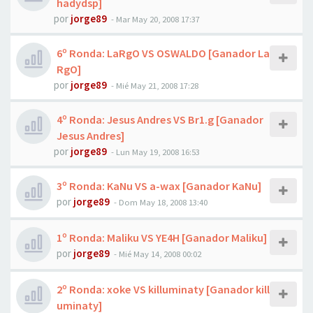
hadydsp]
por
jorge89
-
Mar May 20, 2008 17:37
6º Ronda: LaRgO VS OSWALDO [Ganador La
RgO]
por
jorge89
-
Mié May 21, 2008 17:28
4º Ronda: Jesus Andres VS Br1.g [Ganador
Jesus Andres]
por
jorge89
-
Lun May 19, 2008 16:53
3º Ronda: KaNu VS a-wax [Ganador KaNu]
por
jorge89
-
Dom May 18, 2008 13:40
1º Ronda: Maliku VS YE4H [Ganador Maliku]
por
jorge89
-
Mié May 14, 2008 00:02
2º Ronda: xoke VS killuminaty [Ganador kill
uminaty]