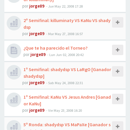
por
jorge89
-
Jue May 22, 2008 17:28
2º Semifinal: killuminaty VS KaNu VS shady
dsp
por
jorge89
-
Mar May 27, 2008 16:57
¿Que te ha parecido el Torneo?
por
jorge89
-
Lun Jun 02, 2008 20:42
1º Semifinal: shadydsp VS LaRgO [Ganador
shadydsp]
por
jorge89
-
Sab May 24, 2008 22:31
1º Semifinal: KaNu VS Jesus Andres [Ganad
or KaNu]
por
jorge89
-
Vie May 23, 2008 16:20
5º Ronda: shadydsp VS MaPaXe [Ganador s