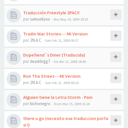
Traducción Freestyle 2PAC!!
por
samueliyoo
-
Mar May 19, 2009 20:33
Tradin War Stories--- Mi Version
por
2N.A.C
-
Sab Feb 21, 2009 00:17
Dopefiend´s Diner (Traducida)
por
deaddogg7
-
Vie Abr 11, 2008 18:49
Run Tha Streez---Mi Version
por
2N.A.C
-
Sab Feb 21, 2009 00:16
Alguien tiene la Letra Storm - Pain
por
bichonegro
-
Dom Mar 15, 2009 21:24
there u go (necesito esa traduccion porfa
s! !)