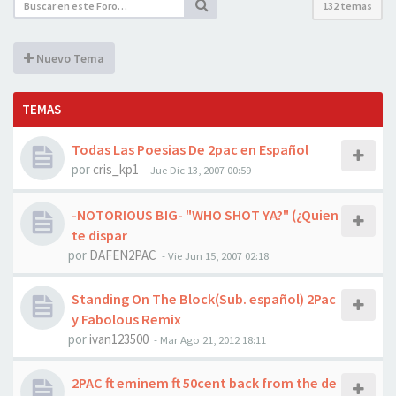
132 temas
Nuevo Tema
TEMAS
Todas Las Poesias De 2pac en Español
por
cris_kp1
-
Jue Dic 13, 2007 00:59
-NOTORIOUS BIG- "WHO SHOT YA?" (¿Quien
te dispar
por
DAFEN2PAC
-
Vie Jun 15, 2007 02:18
Standing On The Block(Sub. español) 2Pac
y Fabolous Remix
por
ivan123500
-
Mar Ago 21, 2012 18:11
2PAC ft eminem ft 50cent back from the de