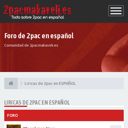
Conmutac
de
Navegaci
Foro de 2pac en español
Comunidad de 2pacmakaveli.es
Liricas de 2pac en ESPAÑOL
LIRICAS DE 2PAC EN ESPAÑOL
FORO