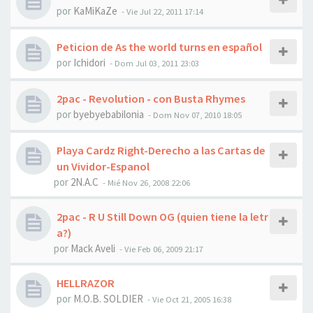
por
KaMiKaZe
-
Vie Jul 22, 2011 17:14
Peticion de As the world turns en español
por
Ichidori
-
Dom Jul 03, 2011 23:03
2pac - Revolution - con Busta Rhymes
por
byebyebabilonia
-
Dom Nov 07, 2010 18:05
Playa Cardz Right-Derecho a las Cartas de
un Vividor-Espanol
por
2N.A.C
-
Mié Nov 26, 2008 22:06
2pac - R U Still Down OG (quien tiene la letr
a?)
por
Mack Aveli
-
Vie Feb 06, 2009 21:17
HELLRAZOR
por
M.O.B. SOLDIER
-
Vie Oct 21, 2005 16:38