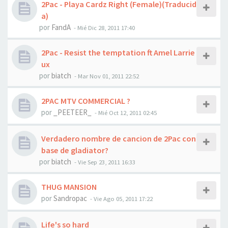
2Pac - Playa Cardz Right (Female)(Traducid
a)
por
FandA
-
Mié Dic 28, 2011 17:40
2Pac - Resist the temptation ft Amel Larrie
ux
por
biatch
-
Mar Nov 01, 2011 22:52
2PAC MTV COMMERCIAL ?
por
_PEETEER_
-
Mié Oct 12, 2011 02:45
Verdadero nombre de cancion de 2Pac con
base de gladiator?
por
biatch
-
Vie Sep 23, 2011 16:33
THUG MANSION
por
Sandropac
-
Vie Ago 05, 2011 17:22
Life's so hard