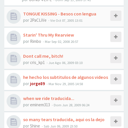
TONGUE KISSING - Besos con lengua
por
2PaCLiVe
-
Vie Oct 07, 2005 13:01
Starin' Thru My Rearview
por
Rimbo
-
Mar Sep 02, 2008 20:57
Dont call me, bitch!
por
cris_kp1
-
Jue Ago 06, 2009 03:10
he hecho los subtitulos de algunos videos
por
jorge89
-
Mar Nov 29, 2005 14:58
when we ride traducida...
por
eminem313
-
Dom Jun 28, 2009 06:24
so many tears traducida, aqui os la dejo
por
Shine
-
Sab Jun 06, 2009 23:50