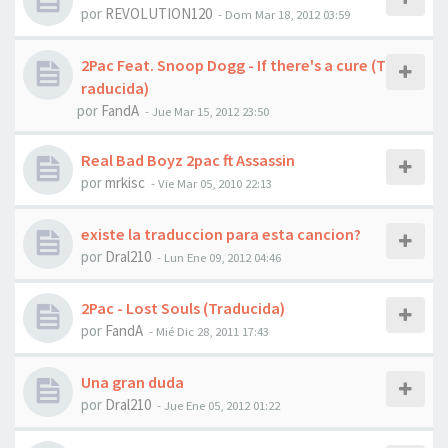
por
REVOLUTION120
-
Dom Mar 18, 2012 03:59
2Pac Feat. Snoop Dogg - If there's a cure (T
raducida)
por
FandA
-
Jue Mar 15, 2012 23:50
Real Bad Boyz 2pac ft Assassin
por
mrkisc
-
Vie Mar 05, 2010 22:13
existe la traduccion para esta cancion?
por
Dral210
-
Lun Ene 09, 2012 04:46
2Pac - Lost Souls (Traducida)
por
FandA
-
Mié Dic 28, 2011 17:43
Una gran duda
por
Dral210
-
Jue Ene 05, 2012 01:22