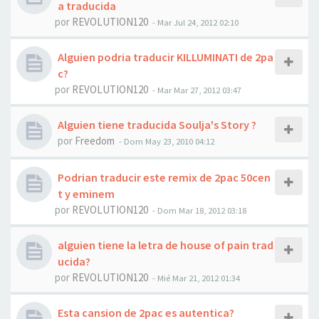
a traducida
por
REVOLUTION120
-
Mar Jul 24, 2012 02:10
Alguien podria traducir KILLUMINATI de 2pa
c?
por
REVOLUTION120
-
Mar Mar 27, 2012 03:47
Alguien tiene traducida Soulja's Story ?
por
Freedom
-
Dom May 23, 2010 04:12
Podrian traducir este remix de 2pac 50cen
t y eminem
por
REVOLUTION120
-
Dom Mar 18, 2012 03:18
alguien tiene la letra de house of pain trad
ucida?
por
REVOLUTION120
-
Mié Mar 21, 2012 01:34
Esta cansion de 2pac es autentica?