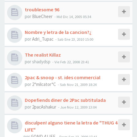
troublesome 96
por
BlueCheer
-
Mié Dic 14, 2005 05:34
Nombre y letra de la cancion?¿
por
Adri_Tupac
-
Sab Ene 23, 2010 15:00
The realist Killaz
por
shadydsp
-
Vie Feb 22, 2008 23:41
2pac & snoop - st. ides commercial
por
2*milcator*C
-
Sab Nov 21, 2009 18:24
Dopefiends diner de 2Pac subtitulada
por
2pacAshakur
-
Jue Nov 12, 2009 13:04
disculpen! alguno tiene la letra de "THUG 4
LIFE"
por
GOND 4 LIFE
-
Dom Sep 13, 2009 17:41