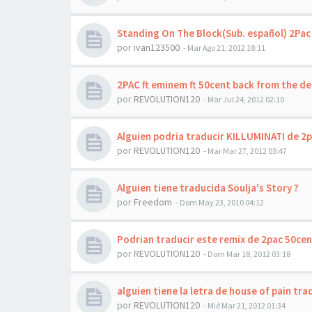
Standing On The Block(Sub. español) 2Pac
por
ivan123500
-
Mar Ago 21, 2012 18:11
2PAC ft eminem ft 50cent back from the d
por
REVOLUTION120
-
Mar Jul 24, 2012 02:10
Alguien podria traducir KILLUMINATI de 2
por
REVOLUTION120
-
Mar Mar 27, 2012 03:47
Alguien tiene traducida Soulja's Story ?
por
Freedom
-
Dom May 23, 2010 04:12
Podrian traducir este remix de 2pac 50ce
por
REVOLUTION120
-
Dom Mar 18, 2012 03:18
alguien tiene la letra de house of pain tr
por
REVOLUTION120
-
Mié Mar 21, 2012 01:34