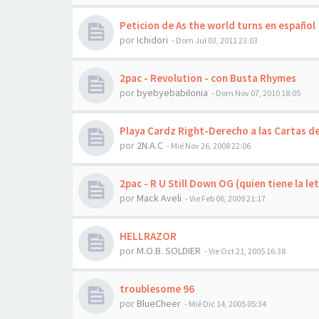
Peticion de As the world turns en español
por
Ichidori
-
Dom Jul 03, 2011 23:03
2pac - Revolution - con Busta Rhymes
por
byebyebabilonia
-
Dom Nov 07, 2010 18:05
Playa Cardz Right-Derecho a las Cartas de
por
2N.A.C
-
Mié Nov 26, 2008 22:06
2pac - R U Still Down OG (quien tiene la le
por
Mack Aveli
-
Vie Feb 06, 2009 21:17
HELLRAZOR
por
M.O.B. SOLDIER
-
Vie Oct 21, 2005 16:38
troublesome 96
por
BlueCheer
-
Mié Dic 14, 2005 05:34