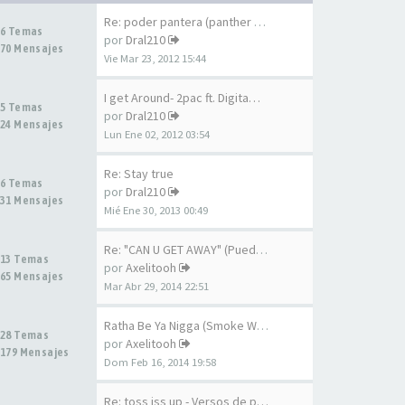
Re: poder pantera (panther po…
6 Temas
por
Dral210
70 Mensajes
Vie Mar 23, 2012 15:44
I get Around- 2pac ft. Digita…
5 Temas
por
Dral210
24 Mensajes
Lun Ene 02, 2012 03:54
Re: Stay true
6 Temas
por
Dral210
31 Mensajes
Mié Ene 30, 2013 00:49
Re: "CAN U GET AWAY" (Puedes…
13 Temas
por
Axelitooh
65 Mensajes
Mar Abr 29, 2014 22:51
Ratha Be Ya Nigga (Smoke Weed…
28 Temas
por
Axelitooh
179 Mensajes
Dom Feb 16, 2014 19:58
Re: toss iss up - Versos de p…