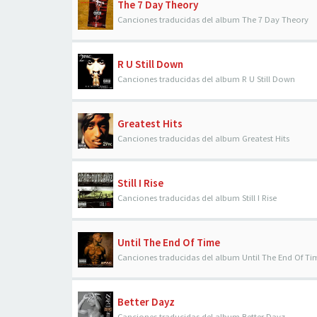
The 7 Day Theory
Canciones traducidas del album The 7 Day Theory
R U Still Down
Canciones traducidas del album R U Still Down
Greatest Hits
Canciones traducidas del album Greatest Hits
Still I Rise
Canciones traducidas del album Still I Rise
Until The End Of Time
Canciones traducidas del album Until The End Of Ti
Better Dayz
Canciones traducidas del album Better Dayz