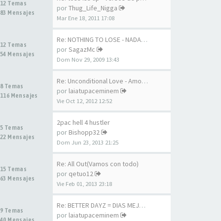
12 Temas
por
Thug_Life_Nigga
83 Mensajes
Mar Ene 18, 2011 17:08
Re: NOTHING TO LOSE - NADA QU…
12 Temas
por
SagazMc
54 Mensajes
Dom Nov 29, 2009 13:43
Re: Unconditional Love - Amor…
8 Temas
por
laiatupaceminem
116 Mensajes
Vie Oct 12, 2012 12:52
2pac hell 4 hustler
5 Temas
por
Bishopp32
22 Mensajes
Dom Jun 23, 2013 21:25
Re: All Out(Vamos con todo)
15 Temas
por
qetuo12
63 Mensajes
Vie Feb 01, 2013 23:18
Re: BETTER DAYZ = DIAS MEJORES
9 Temas
por
laiatupaceminem
40 Mensajes