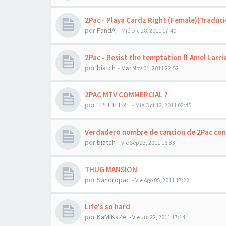
2Pac - Playa Cardz Right (Female)(Traduci
por
FandA
-
Mié Dic 28, 2011 17:40
2Pac - Resist the temptation ft Amel Larri
por
biatch
-
Mar Nov 01, 2011 22:52
2PAC MTV COMMERCIAL ?
por
_PEETEER_
-
Mié Oct 12, 2011 02:45
Verdadero nombre de cancion de 2Pac con
por
biatch
-
Vie Sep 23, 2011 16:33
THUG MANSION
por
Sandropac
-
Vie Ago 05, 2011 17:22
Life's so hard
por
KaMiKaZe
-
Vie Jul 22, 2011 17:14