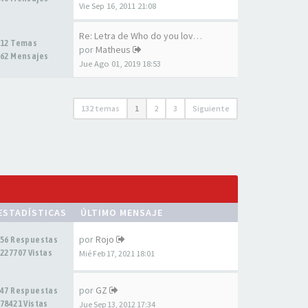
Vie Sep 16, 2011 21:08
Re: Letra de Who do you love …
12 Temas
por
Matheus
62 Mensajes
Jue Ago 01, 2019 18:53
132 temas
1
2
3
Siguiente
ESTADÍSTICAS
ÚLTIMO MENSAJE
por
Rojo
56 Respuestas
227707 Vistas
Mié Feb 17, 2021 18:01
por
GZ
47 Respuestas
78421 Vistas
Jue Sep 13, 2012 17:34