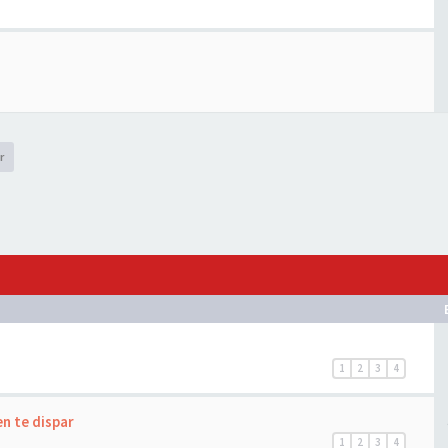
r
1
2
3
4
n te dispar
1
2
3
4