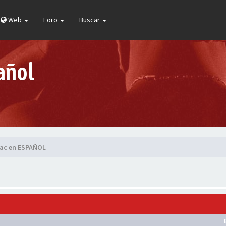
Web
Foro
Buscar
añol
pac en ESPAÑOL