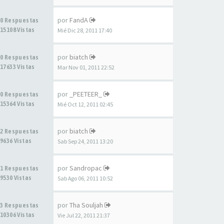
por
FandA
0 Respuestas
15108 Vistas
Mié Dic 28, 2011 17:40
por
biatch
0 Respuestas
17633 Vistas
Mar Nov 01, 2011 22:52
por
_PEETEER_
0 Respuestas
15364 Vistas
Mié Oct 12, 2011 02:45
por
biatch
2 Respuestas
9636 Vistas
Sab Sep 24, 2011 13:20
por
Sandropac
1 Respuestas
9530 Vistas
Sab Ago 06, 2011 10:52
por
Tha Souljah
3 Respuestas
10306 Vistas
Vie Jul 22, 2011 21:37