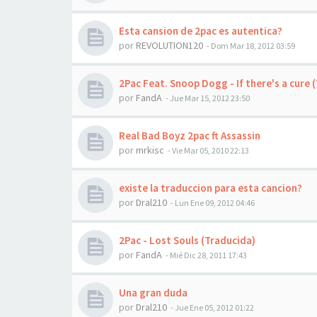
Esta cansion de 2pac es autentica?
por
REVOLUTION120
-
Dom Mar 18, 2012 03:59
2Pac Feat. Snoop Dogg - If there's a cure 
por
FandA
-
Jue Mar 15, 2012 23:50
Real Bad Boyz 2pac ft Assassin
por
mrkisc
-
Vie Mar 05, 2010 22:13
existe la traduccion para esta cancion?
por
Dral210
-
Lun Ene 09, 2012 04:46
2Pac - Lost Souls (Traducida)
por
FandA
-
Mié Dic 28, 2011 17:43
Una gran duda
por
Dral210
-
Jue Ene 05, 2012 01:22