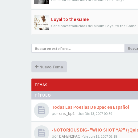
Loyal to the Game
Canciones traducidas del album Loyal to the Game
Busca
Nuevo Tema
TEMAS
TÍTULO
Todas Las Poesias De 2pac en Español
por
cris_kp1
-
Jue Dic 13, 2007 00:59
-NOTORIOUS BIG- "WHO SHOT YA?" (¿Quie
por
DAFEN2PAC
-
Vie Jun 15, 2007 02:18