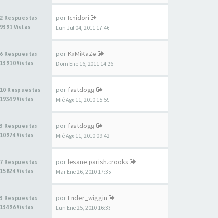
por
Ichidori
2 Respuestas
9391 Vistas
Lun Jul 04, 2011 17:46
por
KaMiKaZe
6 Respuestas
13910 Vistas
Dom Ene 16, 2011 14:26
por
fastdogg
10 Respuestas
19349 Vistas
Mié Ago 11, 2010 15:59
por
fastdogg
3 Respuestas
10974 Vistas
Mié Ago 11, 2010 09:42
por
lesane.parish.crooks
7 Respuestas
15824 Vistas
Mar Ene 26, 2010 17:35
por
Ender_wiggin
3 Respuestas
13496 Vistas
Lun Ene 25, 2010 16:33