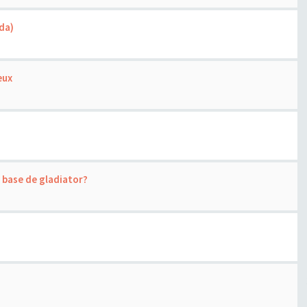
da)
eux
 base de gladiator?