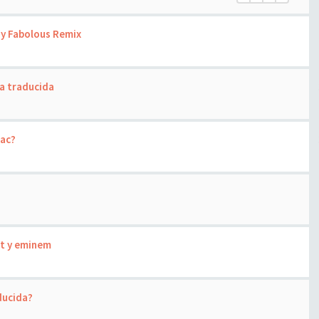
 y Fabolous Remix
ea traducida
pac?
nt y eminem
aducida?