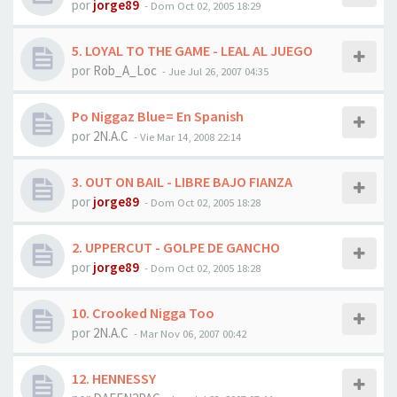
por
jorge89
-
Dom Oct 02, 2005 18:29
5. LOYAL TO THE GAME - LEAL AL JUEGO
por
Rob_A_Loc
-
Jue Jul 26, 2007 04:35
Po Niggaz Blue= En Spanish
por
2N.A.C
-
Vie Mar 14, 2008 22:14
3. OUT ON BAIL - LIBRE BAJO FIANZA
por
jorge89
-
Dom Oct 02, 2005 18:28
2. UPPERCUT - GOLPE DE GANCHO
por
jorge89
-
Dom Oct 02, 2005 18:28
10. Crooked Nigga Too
por
2N.A.C
-
Mar Nov 06, 2007 00:42
12. HENNESSY