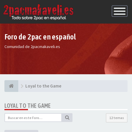
Conmutac
de
Navegaci
Foro de 2pac en español
Comunidad de 2pacmakaveli.es
Loyal to the Game
LOYAL TO THE GAME
12 temas