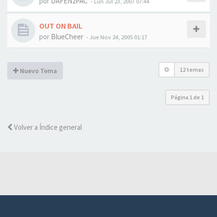
por
DAFEN2PAC
-
Lun Jul 23, 2007 07:44
OUT ON BAIL
por
BlueCheer
-
Jue Nov 24, 2005 01:17
12 temas
Nuevo Tema
Página
1
de
1
Volver a Índice general