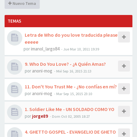
Nuevo Tema
TEMAS
Letra de Who do you love traducida please
eeeee
por
imanol_largo84
-
Jue Mar 10, 2011 19:39
9. Who Do You Love? - ¿A Quién Amas?
por
anoni-mog
-
Mié Sep 16, 2015 21:13
11. Don't You Trust Me - ¿No confías en mí?
por
anoni-mog
-
Mar Sep 15, 2015 23:10
1. Soldier Like Me - UN SOLDADO COMO YO
por
jorge89
-
Dom Oct 02, 2005 18:27
4. GHETTO GOSPEL - EVANGELIO DE GHETO