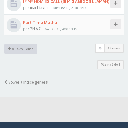
IF MY HOMIES CALL (SI MIS AMIGOS LLAMAN)
por
machiavelo
-
Mié Ene 16, 2008 09:13
Part Time Mutha
por
2N.A.C
-
Vie Dic 07, 2007 18:15
6 temas
Nuevo Tema
Página
1
de
1
Volver a Índice general