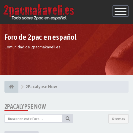
Conmutac
de
Navegaci
Foro de 2pac en español
Comunidad de 2pacmakaveli.es
2Pacalypse Now
2PACALYPSE NOW
6 temas