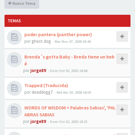
Nuevo Tema
TEMAS
poder pantera (panther power)
por
ghost dog
-
Mar Nov 07, 2006 03:46
Brenda´s gotta Baby - Breda tiene un beb
é
por
jorge89
-
Dom Oct 02, 2005 18:48
Trapped (Traducida)
por
deaddogg7
-
Mié Abr 30, 2008 18:05
WORDS OF WISDOM = Palabras Sabias', 'PAL
ABRAS SABIAS
por
jorge89
-
Dom Oct 02, 2005 18:23