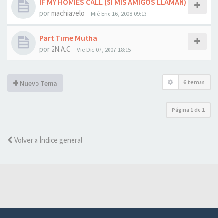
IF MY HOMIES CALL (SI MIS AMIGOS LLAMAN)
por
machiavelo
-
Mié Ene 16, 2008 09:13
Part Time Mutha
por
2N.A.C
-
Vie Dic 07, 2007 18:15
6 temas
Nuevo Tema
Página
1
de
1
Volver a Índice general