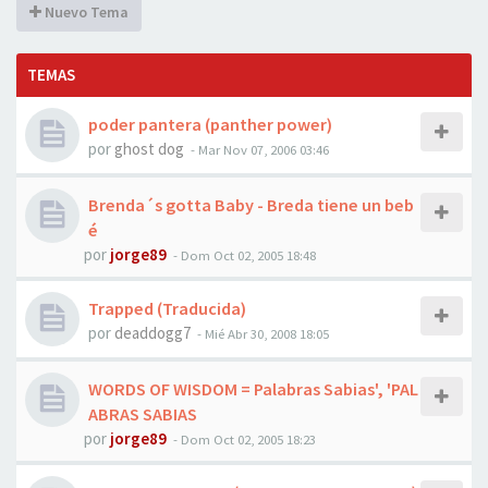
Nuevo Tema
TEMAS
poder pantera (panther power)
por
ghost dog
-
Mar Nov 07, 2006 03:46
Brenda´s gotta Baby - Breda tiene un beb
é
por
jorge89
-
Dom Oct 02, 2005 18:48
Trapped (Traducida)
por
deaddogg7
-
Mié Abr 30, 2008 18:05
WORDS OF WISDOM = Palabras Sabias', 'PAL
ABRAS SABIAS
por
jorge89
-
Dom Oct 02, 2005 18:23