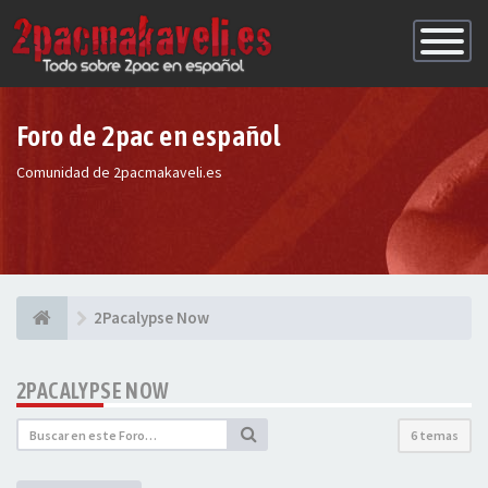
Conmutac
de
Navegaci
Foro de 2pac en español
Comunidad de 2pacmakaveli.es
2Pacalypse Now
2PACALYPSE NOW
6 temas