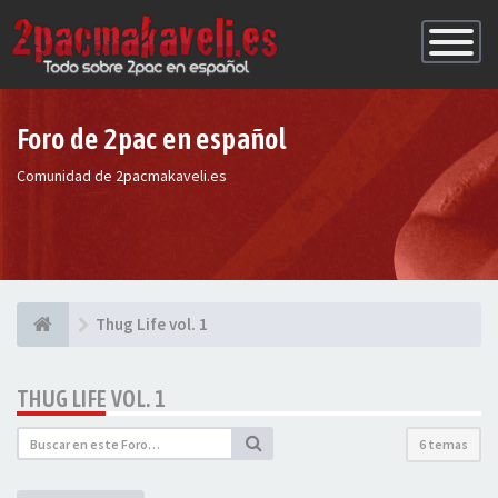
Conmutac
de
Navegaci
Foro de 2pac en español
Comunidad de 2pacmakaveli.es
Thug Life vol. 1
THUG LIFE VOL. 1
6 temas