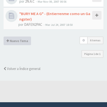
por
2N.A.C
-
Mar Nov 06, 2007 00:56
"BURY ME A G" - (Entierrenme como un Ga
ngster)
por
DAFEN2PAC
-
Mar Jul 24, 2007 18:50
6 temas
Nuevo Tema
Página
1
de
1
Volver a Índice general