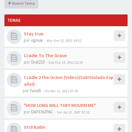
Nuevo Tema
TEMAS
Stay true
por
ogmak
-
Mar Ene 22, 2013 18:32
Cradle To The Grave
por
Dral210
-
Sab Ene 14, 2012 22:29
Cradle 2 the Grave (Video)(Subtitulado Esp
añol)
por
FandA
-
Vie Abr 13, 2012 07:49
"HOW LONG WILL THEY MOURN ME"
por
DAFEN2PAC
-
Vie Jul 13, 2007 07:21
Str8 Ballin