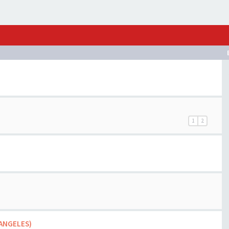
1
2
S ANGELES)