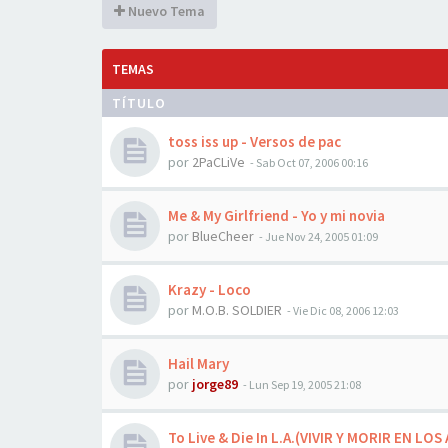
Nuevo Tema
TEMAS
TÍTULO
toss iss up - Versos de pac
por
2PaCLiVe
-
Sab Oct 07, 2006 00:16
Me & My Girlfriend - Yo y mi novia
por
BlueCheer
-
Jue Nov 24, 2005 01:09
Krazy - Loco
por
M.O.B. SOLDIER
-
Vie Dic 08, 2006 12:03
Hail Mary
por
jorge89
-
Lun Sep 19, 2005 21:08
To Live & Die In L.A.(VIVIR Y MORIR EN LO