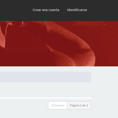
×
Crear una cuenta
Identificarse
12 temas
Página
1
de
1