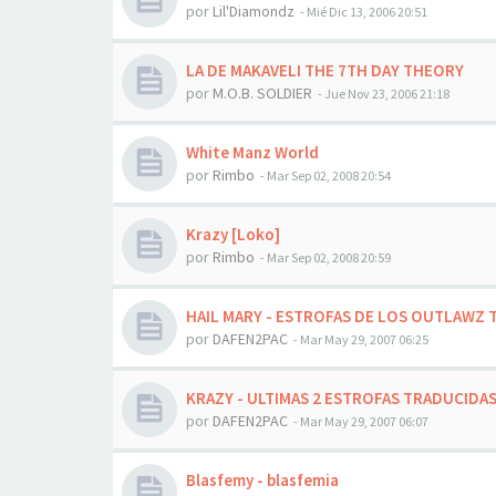
por
Lil'Diamondz
-
Mié Dic 13, 2006 20:51
LA DE MAKAVELI THE 7TH DAY THEORY
por
M.O.B. SOLDIER
-
Jue Nov 23, 2006 21:18
White Manz World
por
Rimbo
-
Mar Sep 02, 2008 20:54
Krazy [Loko]
por
Rimbo
-
Mar Sep 02, 2008 20:59
HAIL MARY - ESTROFAS DE LOS OUTLAWZ
por
DAFEN2PAC
-
Mar May 29, 2007 06:25
KRAZY - ULTIMAS 2 ESTROFAS TRADUCIDA
por
DAFEN2PAC
-
Mar May 29, 2007 06:07
Blasfemy - blasfemia