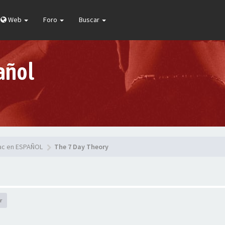
Web
Foro
Buscar
añol
pac en ESPAÑOL
The 7 Day Theory
r