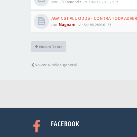
por
Lil'Diamondz
-
Mié Dic 13, 2006 20:52
AGAINST ALL ODDS - CONTRA TODA ADVE
por
Magnare
-
Vie Sep 08, 2006 01:33
Nuevo Tema
Volver a Índice general
FACEBOOK