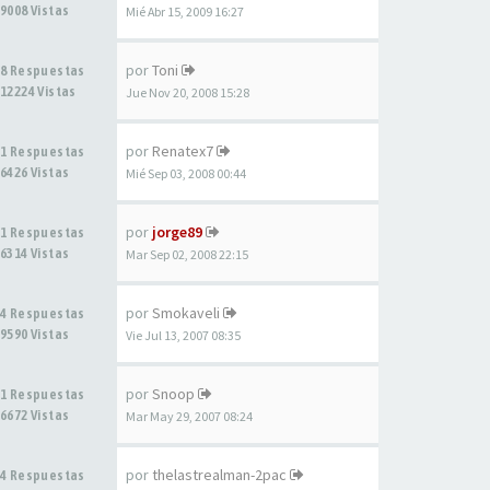
9008 Vistas
Mié Abr 15, 2009 16:27
por
Toni
8 Respuestas
12224 Vistas
Jue Nov 20, 2008 15:28
por
Renatex7
1 Respuestas
6426 Vistas
Mié Sep 03, 2008 00:44
por
jorge89
1 Respuestas
6314 Vistas
Mar Sep 02, 2008 22:15
por
Smokaveli
4 Respuestas
9590 Vistas
Vie Jul 13, 2007 08:35
por
Snoop
1 Respuestas
6672 Vistas
Mar May 29, 2007 08:24
por
thelastrealman-2pac
4 Respuestas