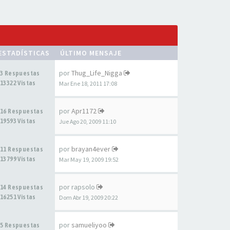
ESTADÍSTICAS
ÚLTIMO MENSAJE
por
Thug_Life_Nigga
3 Respuestas
13322 Vistas
Mar Ene 18, 2011 17:08
por
Apr1172
16 Respuestas
19593 Vistas
Jue Ago 20, 2009 11:10
por
brayan4ever
11 Respuestas
13799 Vistas
Mar May 19, 2009 19:52
por
rapsolo
14 Respuestas
16251 Vistas
Dom Abr 19, 2009 20:22
por
samueliyoo
5 Respuestas