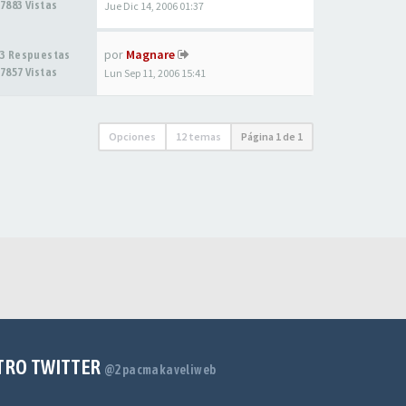
7883 Vistas
Jue Dic 14, 2006 01:37
por
Magnare
3 Respuestas
7857 Vistas
Lun Sep 11, 2006 15:41
Opciones
12 temas
Página
1
de
1
TRO TWITTER
@2pacmakaveliweb