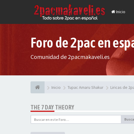
Inicio
Foro de 2pac en esp
Comunidad de 2pacmakaveli.es
Inicio
Tupac Amaru Shakur
Liricas de 2
THE 7 DAY THEORY
Busca