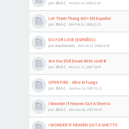
por
2N.A.C
-
Vie Mar 14, 2008 22:14
Let Them Thang GO= EN Español
por
2N.A.C
-
Mié Feb 13, 2008 22:13
DO FOR LOVE (ESPAÑOL)
por
machiavelo
-
Mié Feb 13, 2008 22:43
Are You Still Down With Jonh B
por
2N.A.C
-
Mar Dic 11, 2007 18:47
OPEN FIRE - Abre el Fuego
por
2N.A.C
-
Sab Nov 24, 2007 01:11
I Wonder If Heaven Got A Ghetto
por
2N.A.C
-
Mar Nov 06, 2007 00:50
I WONDER IF HEAVEN GOT A GHETTO