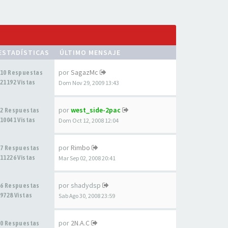
ESTADÍSTICAS
ÚLTIMO MENSAJE
por
SagazMc
10 Respuestas
21192 Vistas
Dom Nov 29, 2009 13:43
por
west_side-2pac
2 Respuestas
10041 Vistas
Dom Oct 12, 2008 12:04
por
Rimbo
7 Respuestas
11226 Vistas
Mar Sep 02, 2008 20:41
por
shadydsp
6 Respuestas
9728 Vistas
Sab Ago 30, 2008 23:59
por
2N.A.C
0 Respuestas