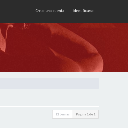
×
Crear una cuenta
Identificarse
12 temas
Página
1
de
1