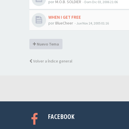
por
M.O.B. SOLDIER
-
Dom Dic 03, 2006 21:06
WHEN I GET FREE
por
BlueCheer
-
Jue Nov 24, 2005 01:16
Nuevo Tema
Volver a Índice general
FACEBOOK