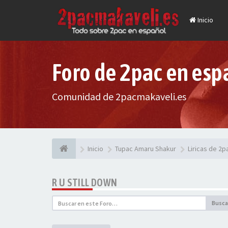
Inicio
Foro de 2pac en esp
Comunidad de 2pacmakaveli.es
Inicio
Tupac Amaru Shakur
Liricas de 2
R U STILL DOWN
Busca