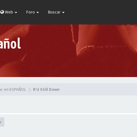
Web
Foro
Buscar
añol
pac en ESPAÑOL
R U Still Down
r