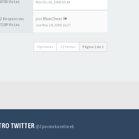
8785 Vistas
Mar Dic 05, 2006 03:44
por
BlueCheer
2 Respuestas
7189 Vistas
Jue Nov 24, 2005 16:27
Opciones
12 temas
Página
1
de
1
TRO TWITTER
@2pacmakaveliweb