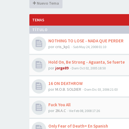
Nuevo Tema
TEMAS
TÍTULO
NOTHING TO LOSE - NADA QUE PERDER
por
cris_kp1
-
Sab May 24, 2008 01:10
Hold On, Be Strong - Aguanta, Se fuerte
por
jorge89
-
Dom Oct 02, 2005 18:50
16 ON DEATHROW
por
M.O.B. SOLDIER
-
Dom Dic 03, 2006 21:03
Fuck You All
por
2N.A.C
-
Vie Feb 08, 2008 17:26
Only Fear of Death= En Spanish