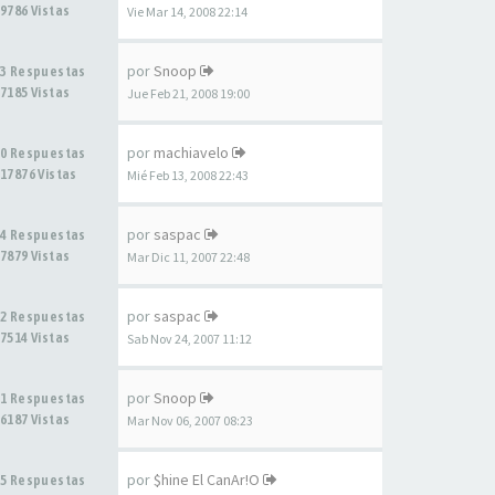
9786 Vistas
Vie Mar 14, 2008 22:14
por
Snoop
3 Respuestas
7185 Vistas
Jue Feb 21, 2008 19:00
por
machiavelo
0 Respuestas
17876 Vistas
Mié Feb 13, 2008 22:43
por
saspac
4 Respuestas
7879 Vistas
Mar Dic 11, 2007 22:48
por
saspac
2 Respuestas
7514 Vistas
Sab Nov 24, 2007 11:12
por
Snoop
1 Respuestas
6187 Vistas
Mar Nov 06, 2007 08:23
por
$hine El CanAr!O
5 Respuestas