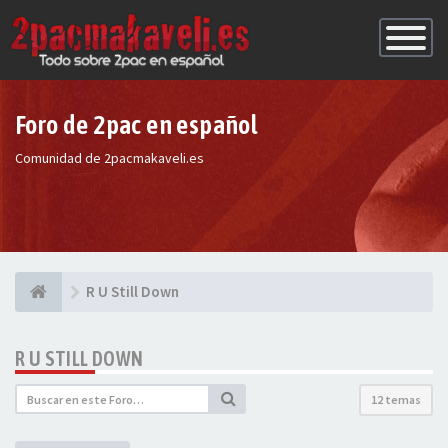
Conmutac
de
Navegaci
Foro de 2pac en español
Comunidad de 2pacmakaveli.es
R U Still Down
R U STILL DOWN
12 temas