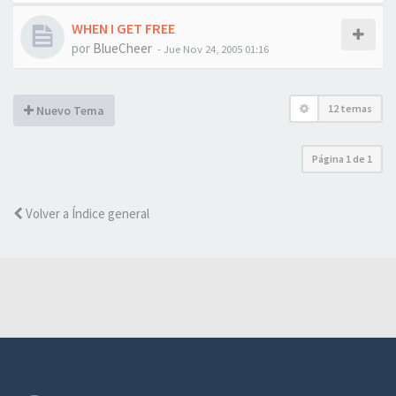
WHEN I GET FREE
por
BlueCheer
-
Jue Nov 24, 2005 01:16
12 temas
Nuevo Tema
Página
1
de
1
Volver a Índice general