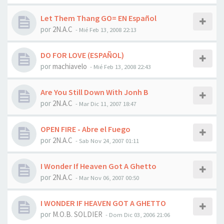
Let Them Thang GO= EN Español
por
2N.A.C
-
Mié Feb 13, 2008 22:13
DO FOR LOVE (ESPAÑOL)
por
machiavelo
-
Mié Feb 13, 2008 22:43
Are You Still Down With Jonh B
por
2N.A.C
-
Mar Dic 11, 2007 18:47
OPEN FIRE - Abre el Fuego
por
2N.A.C
-
Sab Nov 24, 2007 01:11
I Wonder If Heaven Got A Ghetto
por
2N.A.C
-
Mar Nov 06, 2007 00:50
I WONDER IF HEAVEN GOT A GHETTO
por
M.O.B. SOLDIER
-
Dom Dic 03, 2006 21:06