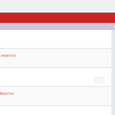
s muertos
1
2
 Muertos