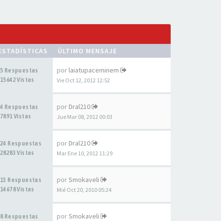
ESTADÍSTICAS
ÚLTIMO MENSAJE
por
laiatupaceminem
5 Respuestas
15642 Vistas
Vie Oct 12, 2012 12:52
por
Dral210
4 Respuestas
7891 Vistas
Jue Mar 08, 2012 00:03
por
Dral210
24 Respuestas
28283 Vistas
Mar Ene 10, 2012 11:29
por
Smokaveli
13 Respuestas
14678 Vistas
Mié Oct 20, 2010 05:24
por
Smokaveli
8 Respuestas