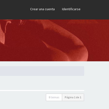
×
Crear una cuenta
Identificarse
8 temas
Página
1
de
1