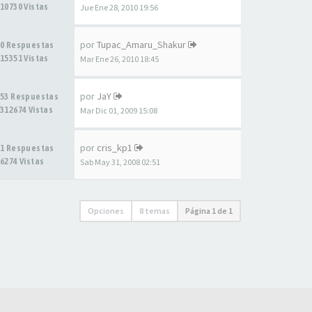
10730 Vistas
Jue Ene 28, 2010 19:56
por
Tupac_Amaru_Shakur
0 Respuestas
15351 Vistas
Mar Ene 26, 2010 18:45
por
JaY
53 Respuestas
312674 Vistas
Mar Dic 01, 2009 15:08
por
cris_kp1
1 Respuestas
6274 Vistas
Sab May 31, 2008 02:51
Opciones
8 temas
Página
1
de
1