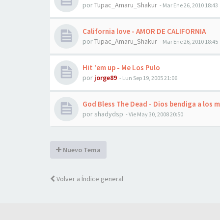
por
Tupac_Amaru_Shakur
-
Mar Ene 26, 2010 18:43
California love - AMOR DE CALIFORNIA
por
Tupac_Amaru_Shakur
-
Mar Ene 26, 2010 18:45
Hit 'em up - Me Los Pulo
por
jorge89
-
Lun Sep 19, 2005 21:06
God Bless The Dead - Dios bendiga a los 
por
shadydsp
-
Vie May 30, 2008 20:50
Nuevo Tema
Volver a Índice general