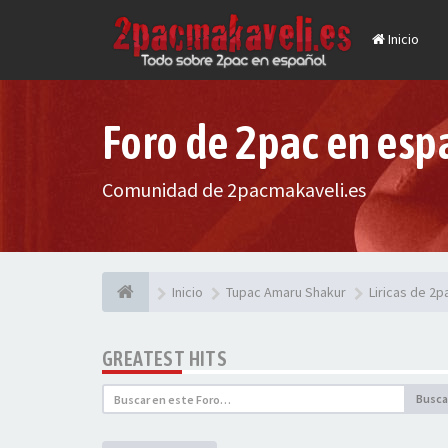
Inicio
Foro de 2pac en esp
Comunidad de 2pacmakaveli.es
Inicio
Tupac Amaru Shakur
Liricas de 2
GREATEST HITS
Busca