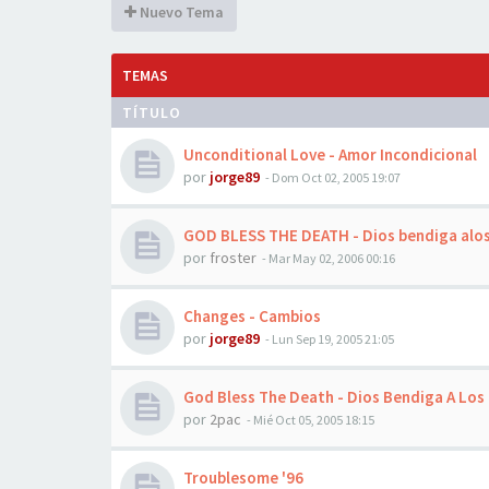
Nuevo Tema
TEMAS
TÍTULO
Unconditional Love - Amor Incondicional
por
jorge89
-
Dom Oct 02, 2005 19:07
GOD BLESS THE DEATH - Dios bendiga alo
por
froster
-
Mar May 02, 2006 00:16
Changes - Cambios
por
jorge89
-
Lun Sep 19, 2005 21:05
God Bless The Death - Dios Bendiga A Los
por
2pac
-
Mié Oct 05, 2005 18:15
Troublesome '96