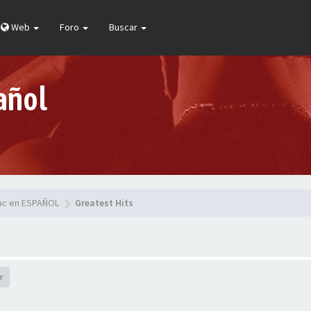
Web
Foro
Buscar
añol
pac en ESPAÑOL
Greatest Hits
r