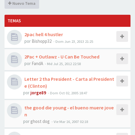
Nuevo Tema
TEMAS
2pac hell 4 hustler
por
Bishopp32
-
Dom Jun 23, 2013 21:25
2Pac + Outlawz - U Can Be Touched
por
FandA
-
Mié Jul 25, 2012 22:58
Letter 2 tha President - Carta al President
e (Clinton)
por
jorge89
-
Dom Oct 02, 2005 18:47
the good die young - el bueno muere jove
n
por
ghost dog
-
Vie Mar 16, 2007 02:18