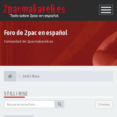
Conmutac
de
Navegaci
Foro de 2pac en español
Comunidad de 2pacmakaveli.es
Still I Rise
STILL I RISE
5 temas