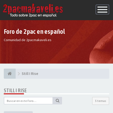
Conmutac
de
Navegaci
Foro de 2pac en español
Comunidad de 2pacmakaveli.es
Still I Rise
STILL I RISE
5 temas