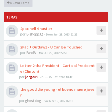
Nuevo Tema
TEMAS
2pac hell 4 hustler
por
Bishopp32
-
Dom Jun 23, 2013 21:25
2Pac + Outlawz - U Can Be Touched
por
FandA
-
Mié Jul 25, 2012 22:58
Letter 2 tha President - Carta al President
e (Clinton)
por
jorge89
-
Dom Oct 02, 2005 18:47
the good die young - el bueno muere jove
n
por
ghost dog
-
Vie Mar 16, 2007 02:18