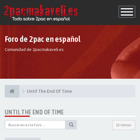
Conmutac
de
Navegaci
Foro de 2pac en español
Comunidad de 2pacmakaveli.es
Until The End Of Time
UNTIL THE END OF TIME
15 temas