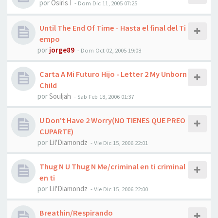
por
Osiris I
-
Dom Dic 11, 2005 07:25
Until The End Of Time - Hasta el final del Ti
empo
por
jorge89
-
Dom Oct 02, 2005 19:08
Carta A Mi Futuro Hijo - Letter 2 My Unborn
Child
por
Souljah
-
Sab Feb 18, 2006 01:37
U Don't Have 2 Worry(NO TIENES QUE PREO
CUPARTE)
por
Lil'Diamondz
-
Vie Dic 15, 2006 22:01
Thug N U Thug N Me/criminal en ti criminal
en ti
por
Lil'Diamondz
-
Vie Dic 15, 2006 22:00
Breathin/Respirando