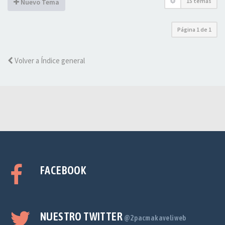
15 temas
Nuevo Tema
Página
1
de
1
Volver a Índice general
FACEBOOK
NUESTRO TWITTER
@2pacmakaveliweb