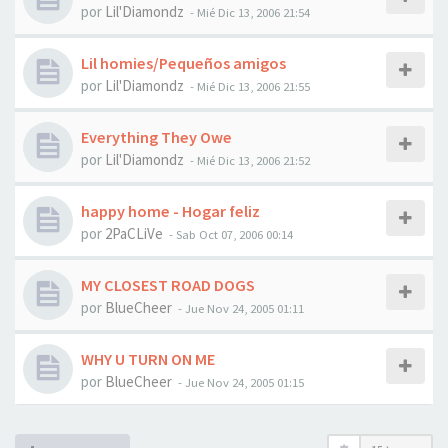
por
Lil'Diamondz
-
Mié Dic 13, 2006 21:54
Lil homies/Pequeños amigos
por
Lil'Diamondz
-
Mié Dic 13, 2006 21:55
Everything They Owe
por
Lil'Diamondz
-
Mié Dic 13, 2006 21:52
happy home - Hogar feliz
por
2PaCLiVe
-
Sab Oct 07, 2006 00:14
MY CLOSEST ROAD DOGS
por
BlueCheer
-
Jue Nov 24, 2005 01:11
WHY U TURN ON ME
por
BlueCheer
-
Jue Nov 24, 2005 01:15