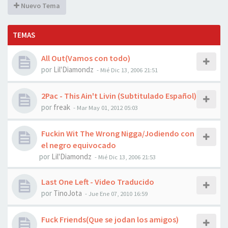
Nuevo Tema
TEMAS
All Out(Vamos con todo)
por
Lil'Diamondz
-
Mié Dic 13, 2006 21:51
2Pac - This Ain't Livin (Subtitulado Español)
por
freak
-
Mar May 01, 2012 05:03
Fuckin Wit The Wrong Nigga/Jodiendo con
el negro equivocado
por
Lil'Diamondz
-
Mié Dic 13, 2006 21:53
Last One Left - Video Traducido
por
TinoJota
-
Jue Ene 07, 2010 16:59
Fuck Friends(Que se jodan los amigos)