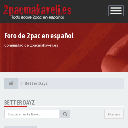
Conmutac
de
Navegaci
Foro de 2pac en español
Comunidad de 2pacmakaveli.es
Better Dayz
BETTER DAYZ
9 temas