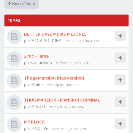
Nuevo Tema
TEMAS
BETTER DAYZ = DIAS MEJORES
por
M.O.B. SOLDIER
-
Sab Jul 22, 2006 18:20
2Pac - Fame
por
samueliyoo
-
Mié Sep 30, 2009 12:12
Thugs Mansion (Nas Version)
por
Rimbo
-
Mar Sep 02, 2008 21:10
THUG MANZION - MANSION CRIMINAL
por
MIGUEL
-
Mar Oct 25, 2005 03:57
MY BLOCK
por
2PaCLiVe
-
Vie Oct 07, 2005 12:59