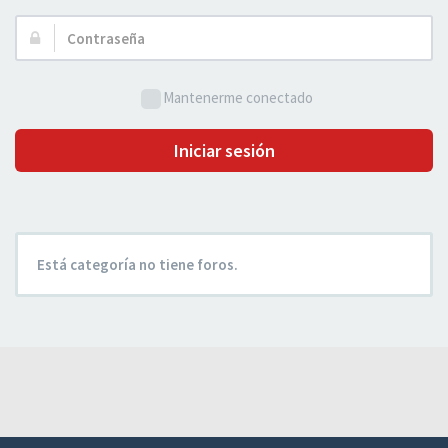
Usuario:
Contraseña:
Mantenerme conectado
Iniciar sesión
Está categoría no tiene foros.