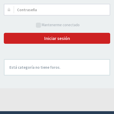
Usuario:
Contraseña:
Mantenerme conectado
Iniciar sesión
Está categoría no tiene foros.