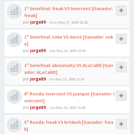
1º Semifinal: freak VS Isvercent [Ganador:
freak]
por
jorge89
-
Dom May 17, 2009 23:26
1º Semifinal: xoke VS AinoS [Ganador: xok
e]
por
jorge89
-
Sab May 16, 2009 23:49
1º Semifinal: abissmalty VS ALuCaRD [Gan
ador: ALuCaRD]
por
jorge89
-
Vie May 15, 2009 21:34
6º Ronda: Isvercent VS juanpac [Ganador: I
svercent]
por
jorge89
-
Jue May 14, 2009 23:48
5º Ronda: freak VS kritikoh [Ganador: frea
k]