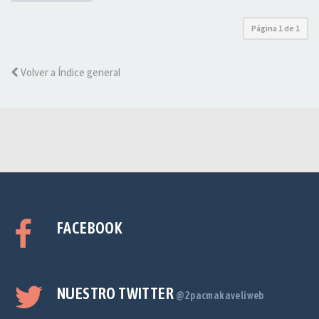
Página
1
de
1
Volver a Índice general
FACEBOOK
NUESTRO TWITTER
@2pacmakaveliweb