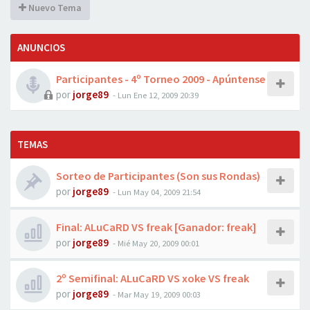
Nuevo Tema
ANUNCIOS
Participantes - 4º Torneo 2009 - Apúntense
por
jorge89
-
Lun Ene 12, 2009 20:39
TEMAS
Sorteo de Participantes (Son sus Rondas)
por
jorge89
-
Lun May 04, 2009 21:54
Final: ALuCaRD VS freak [Ganador: freak]
por
jorge89
-
Mié May 20, 2009 00:01
2º Semifinal: ALuCaRD VS xoke VS freak
por
jorge89
-
Mar May 19, 2009 00:03