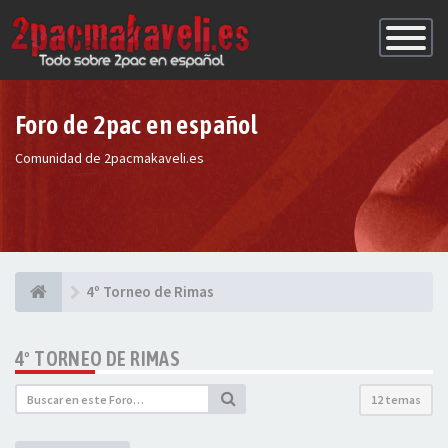
Conmutac
de
Navegaci
Foro de 2pac en español
Comunidad de 2pacmakaveli.es
4º Torneo de Rimas
4º TORNEO DE RIMAS
12 temas