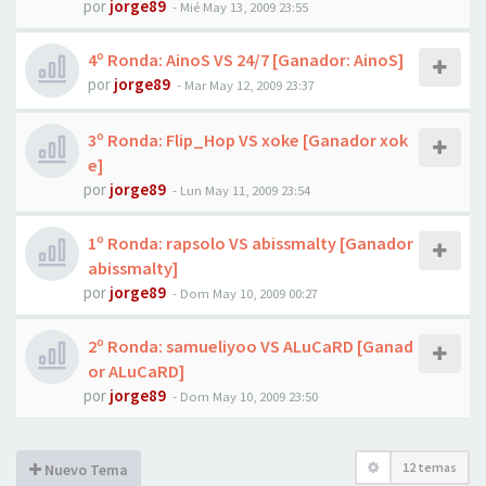
por
jorge89
-
Mié May 13, 2009 23:55
4º Ronda: AinoS VS 24/7 [Ganador: AinoS]
por
jorge89
-
Mar May 12, 2009 23:37
3º Ronda: Flip_Hop VS xoke [Ganador xok
e]
por
jorge89
-
Lun May 11, 2009 23:54
1º Ronda: rapsolo VS abissmalty [Ganador
abissmalty]
por
jorge89
-
Dom May 10, 2009 00:27
2º Ronda: samueliyoo VS ALuCaRD [Ganad
or ALuCaRD]
por
jorge89
-
Dom May 10, 2009 23:50
12 temas
Nuevo Tema