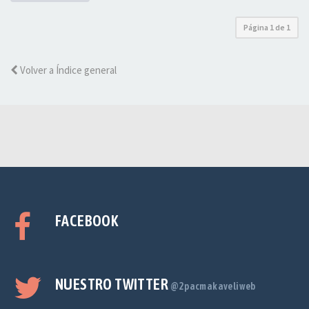
Página
1
de
1
Volver a Índice general
FACEBOOK
NUESTRO TWITTER
@2pacmakaveliweb