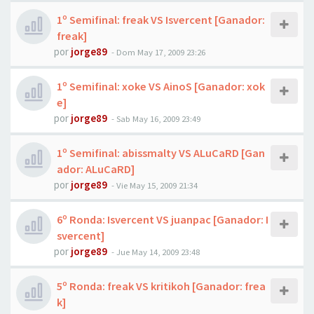
1º Semifinal: freak VS Isvercent [Ganador:
freak]
por
jorge89
-
Dom May 17, 2009 23:26
1º Semifinal: xoke VS AinoS [Ganador: xok
e]
por
jorge89
-
Sab May 16, 2009 23:49
1º Semifinal: abissmalty VS ALuCaRD [Gan
ador: ALuCaRD]
por
jorge89
-
Vie May 15, 2009 21:34
6º Ronda: Isvercent VS juanpac [Ganador: I
svercent]
por
jorge89
-
Jue May 14, 2009 23:48
5º Ronda: freak VS kritikoh [Ganador: frea
k]