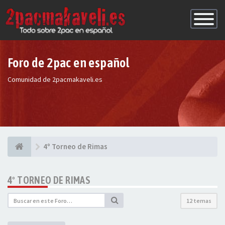
Conmutac
de
Navegaci
Foro de 2pac en español
Comunidad de 2pacmakaveli.es
4º Torneo de Rimas
4º TORNEO DE RIMAS
12 temas