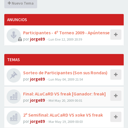
Nuevo Tema
ANUNCIOS
Participantes - 4º Torneo 2009 - Apúntense
por
jorge89
-
Lun Ene 12, 2009 20:39
TEMAS
Sorteo de Participantes (Son sus Rondas)
por
jorge89
-
Lun May 04, 2009 21:54
Final: ALuCaRD VS freak [Ganador: freak]
por
jorge89
-
Mié May 20, 2009 00:01
2º Semifinal: ALuCaRD VS xoke VS freak
por
jorge89
-
Mar May 19, 2009 00:03