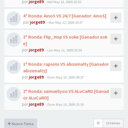
por
jorge89
-
Mié May 13, 2009 23:55
4º Ronda: AinoS VS 24/7 [Ganador: AinoS]
por
jorge89
-
Mar May 12, 2009 23:37
3º Ronda: Flip_Hop VS xoke [Ganador xok
e]
por
jorge89
-
Lun May 11, 2009 23:54
1º Ronda: rapsolo VS abissmalty [Ganador
abissmalty]
por
jorge89
-
Dom May 10, 2009 00:27
2º Ronda: samueliyoo VS ALuCaRD [Ganad
or ALuCaRD]
por
jorge89
-
Dom May 10, 2009 23:50
12 temas
Nuevo Tema