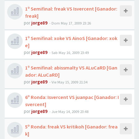
1º Semifinal: freak VS Isvercent [Ganador:
freak]
por
jorge89
-
Dom May 17, 2009 23:26
1º Semifinal: xoke VS AinoS [Ganador: xok
e]
por
jorge89
-
Sab May 16, 2009 23:49
1º Semifinal: abissmalty VS ALuCaRD [Gan
ador: ALuCaRD]
por
jorge89
-
Vie May 15, 2009 21:34
6º Ronda: Isvercent VS juanpac [Ganador: I
svercent]
por
jorge89
-
Jue May 14, 2009 23:48
5º Ronda: freak VS kritikoh [Ganador: frea
k]