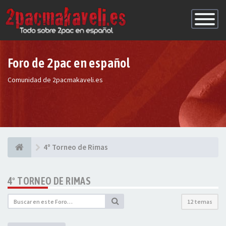
Conmutac
de
Navegaci
Foro de 2pac en español
Comunidad de 2pacmakaveli.es
4º Torneo de Rimas
4º TORNEO DE RIMAS
12 temas