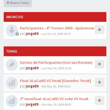
Nuevo Tema
ANUNCIOS
Participantes - 4º Torneo 2009 - Apúntense
por
jorge89
-
Lun Ene 12, 2009 20:39
TEMAS
Sorteo de Participantes (Son sus Rondas)
por
jorge89
-
Lun May 04, 2009 21:54
Final: ALuCaRD VS freak [Ganador: freak]
por
jorge89
-
Mié May 20, 2009 00:01
2º Semifinal: ALuCaRD VS xoke VS freak
por
jorge89
-
Mar May 19, 2009 00:03