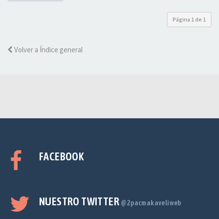
Página
1
de
1
Volver a Índice general
FACEBOOK
NUESTRO TWITTER
@2pacmakaveliweb