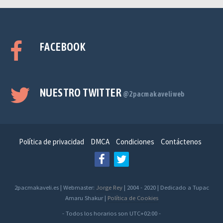
FACEBOOK
NUESTRO TWITTER
@2pacmakaveliweb
Política de privacidad
DMCA
Condiciones
Contáctenos
2pacmakaveli.es | Webmaster:
Jorge Rey
| 2004 - 2020 | Dedicado a Tupac
Amaru Shakur |
Política de Cookies
- Todos los horarios son
UTC+02:00
-