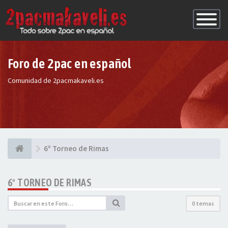
Conmutac
de
Navegaci
Foro de 2pac en español
Comunidad de 2pacmakaveli.es
6º Torneo de Rimas
6º TORNEO DE RIMAS
0 temas