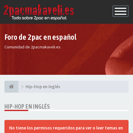
Conmutac
de
Navegaci
Foro de 2pac en español
Comunidad de 2pacmakaveli.es
Hip-Hop en Inglés
HIP-HOP EN INGLÉS
No tiene los permisos requeridos para ver o leer temas en