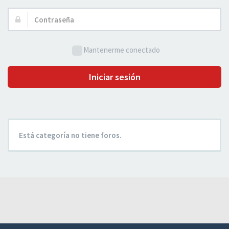
Usuario:
Contraseña:
Mantenerme conectado
Iniciar sesión
Está categoría no tiene foros.