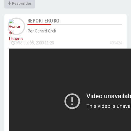
Responder
REPORTERO KO
Por
Gerard Crck
-
Mié Jul 08, 2009 11:26
#96424