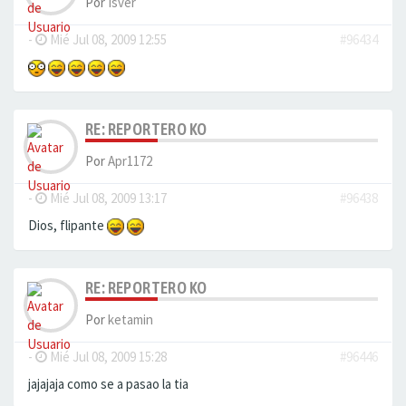
Por
Isver
-
Mié Jul 08, 2009 12:55
#96434
RE: REPORTERO KO
Por
Apr1172
-
Mié Jul 08, 2009 13:17
#96438
Dios, flipante
RE: REPORTERO KO
Por
ketamin
-
Mié Jul 08, 2009 15:28
#96446
jajajaja como se a pasao la tia