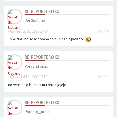
RE: REPORTERO KO
Por
SoiDone
-
Mié Jul 08, 2009 16:24
#96448
...y al final no se acordaba de que habia pasado...
RE: REPORTERO KO
Por
sandrapac
-
Vie Jul 10, 2009 17:19
#96662
no veas es q la tia es mu bruta jejeje
RE: REPORTERO KO
Por
thug_mimii