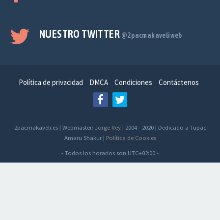
NUESTRO TWITTER
@2pacmakaveliweb
Política de privacidad
DMCA
Condiciones
Contáctenos
2pacmakaveli.es | Webmaster:
Jorge Rey
| 2004 - 2020 | Dedicado a Tupac
Amaru Shakur |
Política de Cookies
- Todos los horarios son
UTC+02:00
-