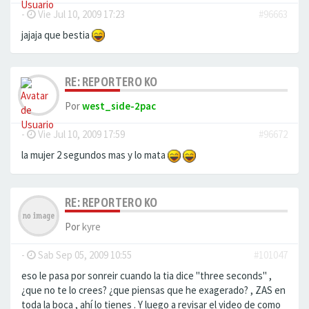
-
Vie Jul 10, 2009 17:23
#96663
jajaja que bestia
RE: REPORTERO KO
Por
west_side-2pac
-
Vie Jul 10, 2009 17:59
#96672
la mujer 2 segundos mas y lo mata
RE: REPORTERO KO
Por
kyre
-
Sab Sep 05, 2009 10:55
#101047
eso le pasa por sonreir cuando la tia dice "three seconds" ,
¿que no te lo crees? ¿que piensas que he exagerado? , ZAS en
toda la boca , ahí lo tienes . Y luego a revisar el video de como