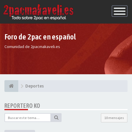
Conmutac
de
Navegaci
Foro de 2pac en español
Comunidad de 2pacmakaveli.es
Deportes
REPORTERO KO
10 mensajes