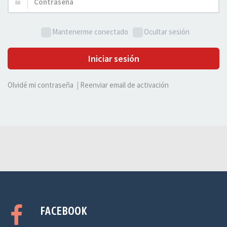
Contraseña:
Mantenerme conectado
Ocultar sesión
Iniciar sesión
Olvidé mi contraseña
|
Reenviar email de activación
FACEBOOK