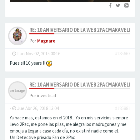
RE: 10 ANIVERSARIO DE LA WEB 2PACMAKAVELI.ES
Por
Magnare
-
Lun Nov 02, 2015 00:16
#185667
Pues si! 10 years !!
RE: 10 ANIVERSARIO DE LA WEB 2PACMAKAVELI.ES
Por
investicat
-
Jue Abr 26, 2018 13:04
#185881
Ya hace mas, estamos en el 2018... Yo en mis servicios siempre
llevo 2Pac, me pone las pilas, me alegra los madrugones y me
empuja a llegar a casa cada día, no existirá nadie como el.
Un Detective privado Fan de 2Pac