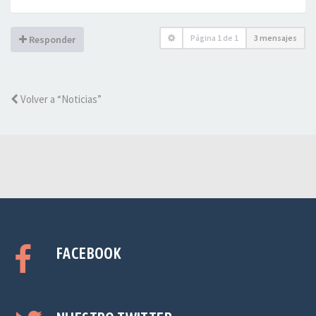
Página
1
de
1
3 mensajes
Responder
Volver a “Noticias”
FACEBOOK