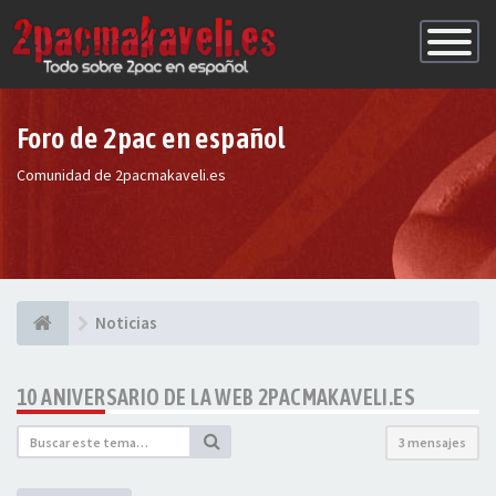
Conmutac
de
Navegaci
Foro de 2pac en español
Comunidad de 2pacmakaveli.es
Noticias
10 ANIVERSARIO DE LA WEB 2PACMAKAVELI.ES
3 mensajes