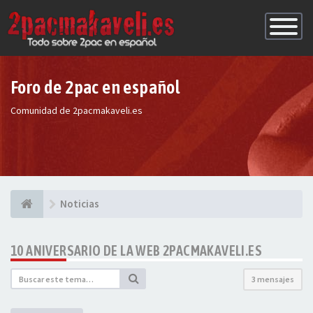
Conmutac
de
Navegaci
Foro de 2pac en español
Comunidad de 2pacmakaveli.es
Noticias
10 ANIVERSARIO DE LA WEB 2PACMAKAVELI.ES
3 mensajes