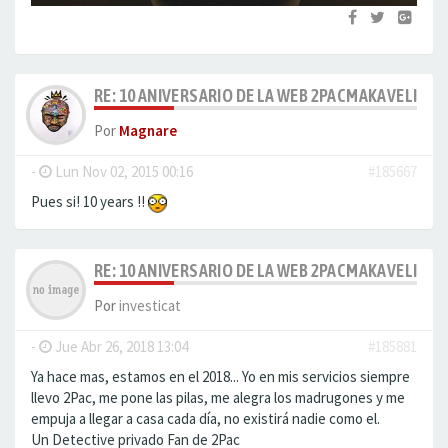
RE: 10 ANIVERSARIO DE LA WEB 2PACMAKAVELI.ES
Por
Magnare
-
Lun Nov 02, 2015 00:16
#185667
Pues si! 10 years !!
RE: 10 ANIVERSARIO DE LA WEB 2PACMAKAVELI.ES
Por
investicat
-
Jue Abr 26, 2018 13:04
#185881
Ya hace mas, estamos en el 2018... Yo en mis servicios siempre
llevo 2Pac, me pone las pilas, me alegra los madrugones y me
empuja a llegar a casa cada día, no existirá nadie como el.
Un Detective privado Fan de 2Pac