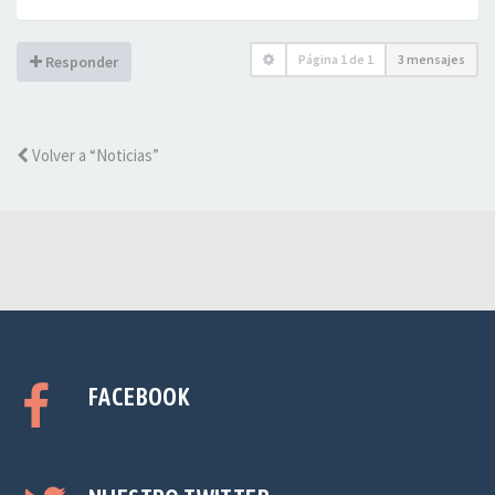
Página
1
de
1
3 mensajes
Responder
Volver a “Noticias”
FACEBOOK