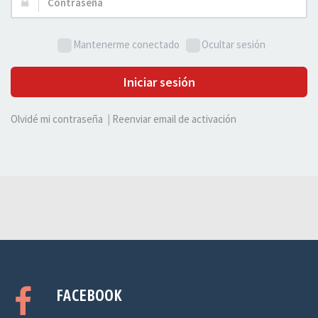
Contraseña:
Mantenerme conectado
Ocultar sesión
Iniciar sesión
Olvidé mi contraseña
|
Reenviar email de activación
FACEBOOK