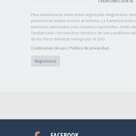
CREAR UNA CUENTA
Para autenticarse debe estar registrado. Registrarse to
permitirá un amplio acceso al sistema. La Administración
permisos adicionales a los usuarios registrados. Antes d
familiarizado con nuestros términos de uso y políticas rel
de los foros mientras navega por el Sitio.
Condiciones de uso
|
Política de privacidad
Registrarse
FACEBOOK