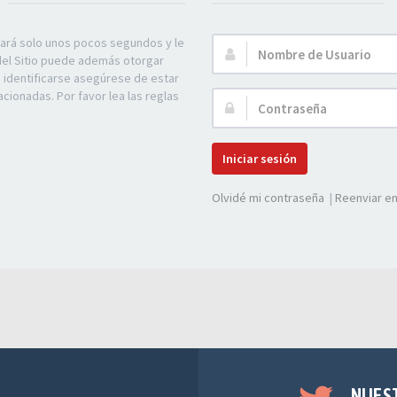
mará solo unos pocos segundos y le
Nombre
 del Sitio puede además otorgar
de
e identificarse asegúrese de estar
Usuario:
acionadas. Por favor lea las reglas
Contraseña:
Iniciar sesión
Olvidé mi contraseña
|
Reenviar em
NUES