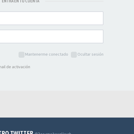
ENTRA EN TU CUENTA
Mantenerme conectado
Ocultar sesión
ail de activación
TRO TWITTER