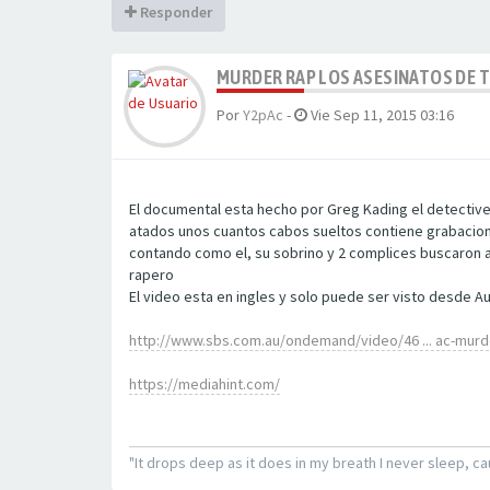
Responder
MURDER RAP LOS ASESINATOS DE T
Por
Y2pAc
-
Vie Sep 11, 2015 03:16
El documental esta hecho por Greg Kading el detective
atados unos cuantos cabos sueltos contiene grabaciones
contando como el, su sobrino y 2 complices buscaron a
rapero
El video esta en ingles y solo puede ser visto desde Au
http://www.sbs.com.au/ondemand/video/46 ... ac-murd
https://mediahint.com/
"It drops deep as it does in my breath I never sleep, ca