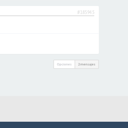
#185945
Opciones
2 mensajes