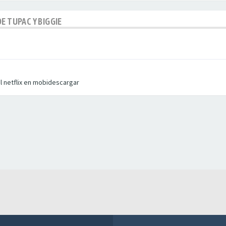
E TUPAC Y BIGGIE
 el netflix en mobidescargar