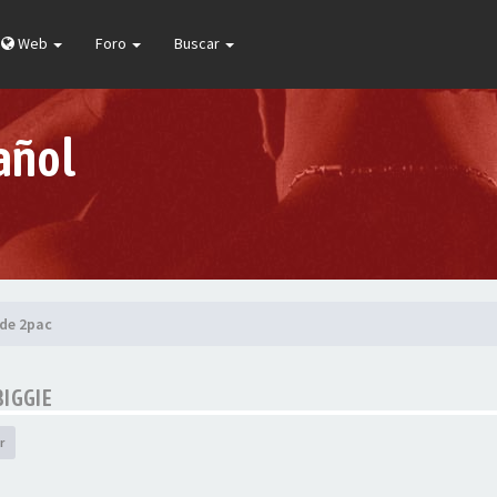
Web
Foro
Buscar
añol
 de 2pac
BIGGIE
r