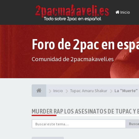
Inicio
Foro de 2pac en esp
Comunidad de 2pacmakaveli.es
Inicio
Tupac Amaru Shakur
La "Muerte"
MURDER RAP LOS ASESINATOS DE TUPAC Y 
Busca