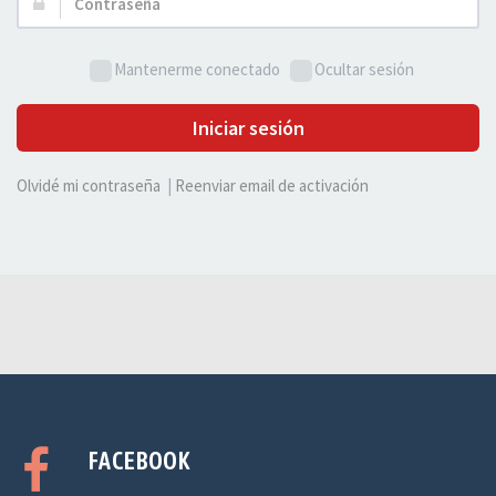
Contraseña:
Mantenerme conectado
Ocultar sesión
Iniciar sesión
Olvidé mi contraseña
|
Reenviar email de activación
FACEBOOK