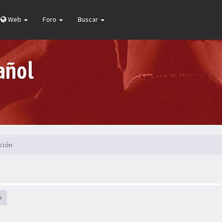
Web
Foro
Buscar
añol
ción
r