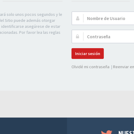
mará solo unos pocos segundos y le
Nombre
 del Sitio puede además otorgar
de
e identificarse asegúrese de estar
Usuario:
acionadas. Por favor lea las reglas
Contraseña:
Iniciar sesión
Olvidé mi contraseña
|
Reenviar em
NUES