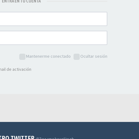
ENTRA EN TU CUENTA
Mantenerme conectado
Ocultar sesión
ail de activación
TRO TWITTER