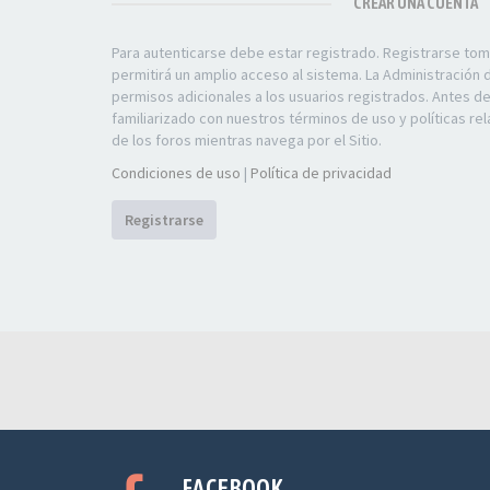
CREAR UNA CUENTA
Para autenticarse debe estar registrado. Registrarse to
permitirá un amplio acceso al sistema. La Administración
permisos adicionales a los usuarios registrados. Antes d
familiarizado con nuestros términos de uso y políticas rel
de los foros mientras navega por el Sitio.
Condiciones de uso
|
Política de privacidad
Registrarse
FACEBOOK