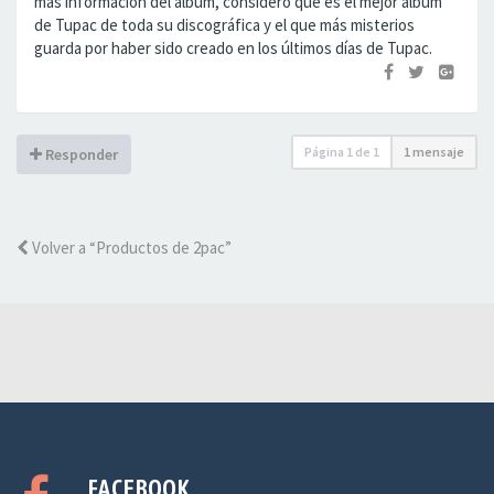
más información del álbum, considero que es el mejor álbum
de Tupac de toda su discográfica y el que más misterios
guarda por haber sido creado en los últimos días de Tupac.
Página
1
de
1
1 mensaje
Responder
Volver a “Productos de 2pac”
FACEBOOK