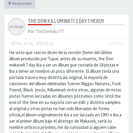
Responder
THE DON KILLUMINATI 3 DAY THEROY
Por
TheDonkillu777
-
Vie Jul 26, 2024 05:23
#186090
He visto que casi no dicen de la versión Demo del último
álbum producido por Tupac antes de su muerte, the Don
makaveli 7 day iba a ser un álbum que costaría de 18 pistas e
iba a tener un nombre un poco diferente. El álbum tenía una
portada trasera muy distinta ala original, la mayoría de
canciones del álbum eliminadas fueron Niggaz Natures, Fuck
Friend, Black Jesús, Killuminati entre otras, algunas de estas
pistas fueron lanzadas en álbumes póstumos como Until the
end of the time en su mayoría con un edit y distinto sampleo
al original y otras pistas no han sido liberadas de forma
oficial,el álbum originalmente iba a ser lanzado en 1997 e iba a
ser el primer álbum bajo el alterego de Makaveli, sería su
nombre artístico próximo, me da curiosidad si alguien sabe