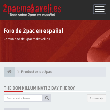
Conmutac
de
Navegaci
Foro de 2pac en español
Comunidad de 2pacmakaveli.es
Productos de 2pac
THE DON KILLUMINATI 3 DAY THEROY
1 mensaje