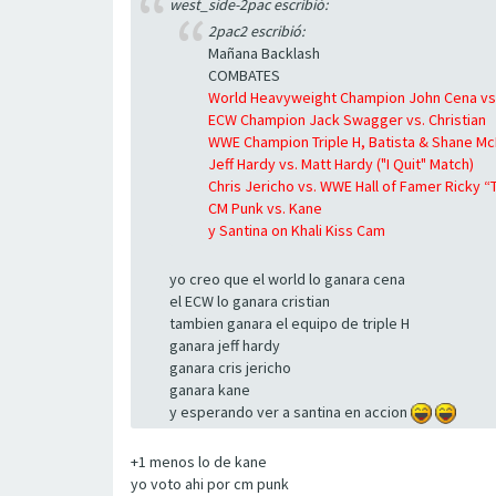
west_side-2pac escribió:
2pac2 escribió:
Mañana Backlash
COMBATES
World Heavyweight Champion John Cena vs.
ECW Champion Jack Swagger vs. Christian
WWE Champion Triple H, Batista & Shane M
Jeff Hardy vs. Matt Hardy ("I Quit" Match)
Chris Jericho vs. WWE Hall of Famer Ricky
CM Punk vs. Kane
y Santina on Khali Kiss Cam
yo creo que el world lo ganara cena
el ECW lo ganara cristian
tambien ganara el equipo de triple H
ganara jeff hardy
ganara cris jericho
ganara kane
y esperando ver a santina en accion
+1 menos lo de kane
yo voto ahi por cm punk