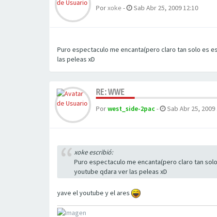
Por
xoke
-
Sab Abr 25, 2009 12:10
Puro espectaculo me encanta(pero claro tan solo es es
las peleas xD
RE: WWE
Por
west_side-2pac
-
Sab Abr 25, 2009 
xoke escribió:
Puro espectaculo me encanta(pero claro tan solo 
youtube qdara ver las peleas xD
yave el youtube y el ares