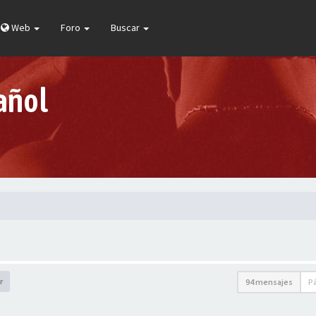
Web
Foro
Buscar
añol
r
94 mensajes
P