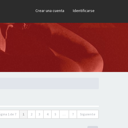
×
Crear una cuenta
Identificarse
ágina
1
de
7
1
2
3
4
5
…
7
Siguiente