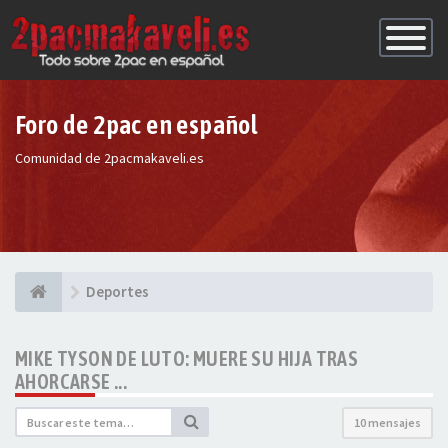
Conmutac
de
Navegaci
Foro de 2pac en español
Comunidad de 2pacmakaveli.es
Deportes
MIKE TYSON DE LUTO: MUERE SU HIJA TRAS
AHORCARSE ...
10 mensajes