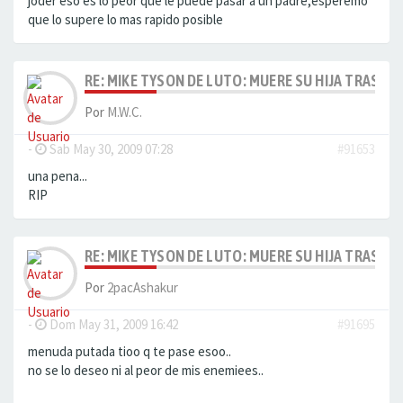
joder eso es lo peor que le puede pasar a un padre,esperemo
que lo supere lo mas rapido posible
RE: MIKE TYSON DE LUTO: MUERE SU HIJA TRAS AH
Por
M.W.C.
-
Sab May 30, 2009 07:28
#91653
una pena...
RIP
RE: MIKE TYSON DE LUTO: MUERE SU HIJA TRAS AH
Por
2pacAshakur
-
Dom May 31, 2009 16:42
#91695
menuda putada tioo q te pase esoo..
no se lo deseo ni al peor de mis enemiees..