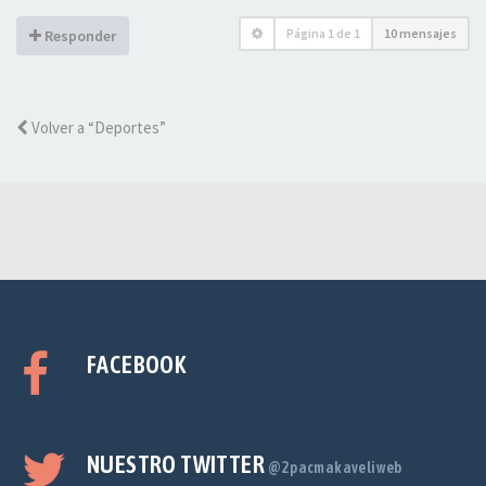
Página
1
de
1
10 mensajes
Responder
Volver a “Deportes”
FACEBOOK
NUESTRO TWITTER
@2pacmakaveliweb