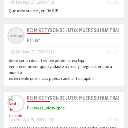
-
Mié May 27, 2009 17:01
#91406
Que mala suerte , en fin RIP
RE: MIKE TYSON DE LUTO: MUERE SU HIJA TRAS AH
Por
JaY
-
Mié May 27, 2009 22:15
#91427
debe ser un dolor terrible perder a una hija
ver crecer un ser que ayudaste a crear y luego saber que a
muerto
es increible que la visa pueda cambiar tan rapido...
RE: MIKE TYSON DE LUTO: MUERE SU HIJA TRAS AH
Por
west_side-2pac
-
Vie May 29, 2009 17:42
#91588