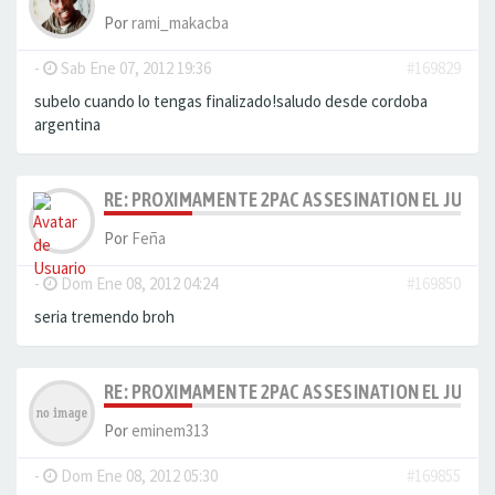
Por
rami_makacba
-
Sab Ene 07, 2012 19:36
#169829
subelo cuando lo tengas finalizado!saludo desde cordoba
argentina
RE: PROXIMAMENTE 2PAC ASSESINATION EL JUICI
Por
Feña
-
Dom Ene 08, 2012 04:24
#169850
seria tremendo broh
RE: PROXIMAMENTE 2PAC ASSESINATION EL JUICI
Por
eminem313
-
Dom Ene 08, 2012 05:30
#169855