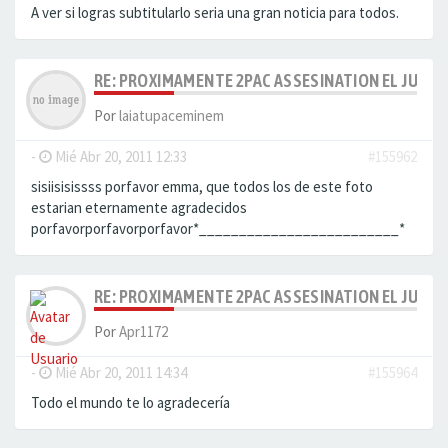
A ver si logras subtitularlo seria una gran noticia para todos.
RE: PROXIMAMENTE 2PAC ASSESINATION EL JUICI
Por
laiatupaceminem
-
Mié Abr 20, 2011 12:33
#155962
sisiisisissss porfavor emma, que todos los de este foto
estarian eternamente agradecidos
porfavorporfavorporfavor*_________________________*
RE: PROXIMAMENTE 2PAC ASSESINATION EL JUICI
Por
Apr1172
-
Mié Abr 20, 2011 14:34
#155964
Todo el mundo te lo agradecería