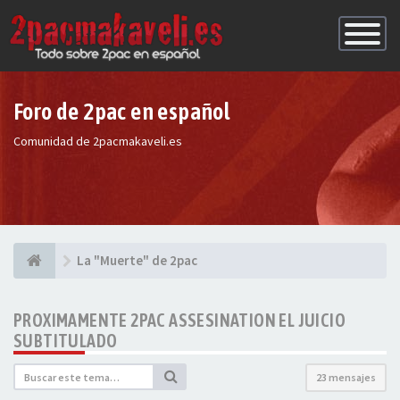
Conmutac
de
Navegaci
Foro de 2pac en español
Comunidad de 2pacmakaveli.es
La "Muerte" de 2pac
PROXIMAMENTE 2PAC ASSESINATION EL JUICIO
SUBTITULADO
23 mensajes