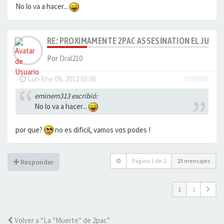
No lo va a hacer...
RE: PROXIMAMENTE 2PAC ASSESINATION EL JUICI
Por
Dral210
-
Lun Ene 09, 2012 03:06
#169968
eminem313 escribió:
No lo va a hacer...
por que?
no es dificil, vamos vos podes !
Página
1
de
2
23 mensajes
Responder
1
2
Volver a “La "Muerte" de 2pac”