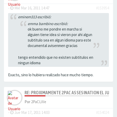
-
Mié Mar 16, 2011 14:47
#153954
eminem313 escribió:
emma bambino escribió:
ok bueno me pondre en marcha si
alguien tiene idea si vieron por ahi algun
subtitulo sea en algun idioma para este
documental avisenmen gracias
tengo entendido que no existen subtitulos en
ningun idioma
Exacto, sino lo hubiera realizado hace mucho tiempo.
RE: PROXIMAMENTE 2PAC ASSESINATION EL JUICI
Por
2PaCLiVe
-
Jue Mar 17, 2011 14:03
#154024