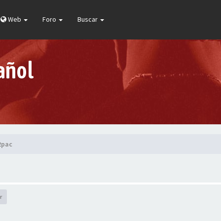
Web
Foro
Buscar
añol
2pac
r