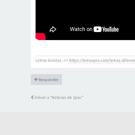
Letras bonitas ->>
https://letraspro.com/letras-difere
Responder
Volver a “Noticias de 2pac”