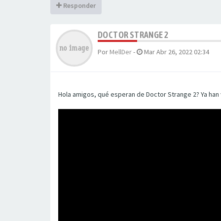
Responder
DOCTOR STRANGE 2
Por
MellDer
-
Mar Abr 26, 2022 02:34
Hola amigos, qué esperan de Doctor Strange 2? Ya han v