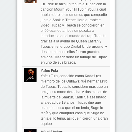
En 1998 le hizo un tributo a Tupac con la
canción Mourn You ‘Til I Join You, la cual
habla sobre los momentos que compartió
junto a Shakur. Treach llora durante el
video. Tupac y Treach se conocieron en
el 90 cuando ambos empezaba a
introducirse en el mundo del rap, Treach
gracias a la ayuda de Queen Latifah y
Tupac en el grupo Digital Underground, y
desde entonces ellos fueron grandes
amigos. Treach tiene un tatuaje de Tupac
en uno de sus brazos.
Yafeu Fula
Yafeu Fula, conocido como Kadafi (ex
miembro de los Outlaws) fué hermanastro
de Tupac. Tupac lo consideró más que un
amigo, su mano derecha. A dos meses de
la muerte de Shakur, Kadfi fué asesinado,
a la edad de 19 años.. Tupac dijo que
cualquier cosa que él no tenía, Suge lo
tenía y que cualquier cosa que Suge no
tenía el lo tenía, así que hicieron una gran
equipo.