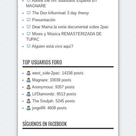
Above the rim Subtitulos Español BY
MAGNARE
The Don killuminati 3 day theroy
Presentación
Dear Mama la serie documental sobre 2pac
Mixes y Música REMASTERIZADA DE
TUPAC
Alguien está vivo aquí?
TOP USUARIOS FORO
west_side-2pac: 14158 posts
Magnare: 10039 posts
Anonymous: 9357 posts
Lil'Diamondz: 8513 posts
Tha Souljah: 5245 posts
jorge89: 4608 posts
SÍGUENOS EN FACEBOOK