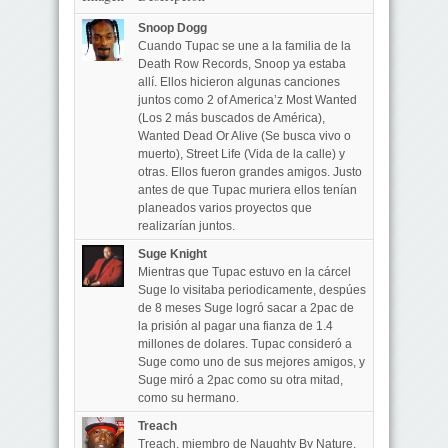
Snoop Dogg
Cuando Tupac se une a la familia de la
Death Row Records, Snoop ya estaba
allí. Ellos hicieron algunas canciones
juntos como 2 of America’z Most Wanted
(Los 2 más buscados de América),
Wanted Dead Or Alive (Se busca vivo o
muerto), Street Life (Vida de la calle) y
otras. Ellos fueron grandes amigos. Justo
antes de que Tupac muriera ellos tenían
planeados varios proyectos que
realizarían juntos.
Suge Knight
Mientras que Tupac estuvo en la cárcel
Suge lo visitaba periodicamente, despúes
de 8 meses Suge logró sacar a 2pac de
la prisión al pagar una fianza de 1.4
millones de dolares. Tupac consideró a
Suge como uno de sus mejores amigos, y
Suge miró a 2pac como su otra mitad,
como su hermano.
Treach
Treach, miembro de Naughty By Nature.