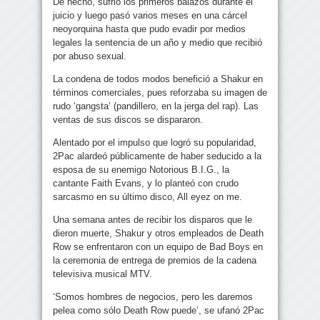
De hecho, sufrió los primeros balazos durante el
juicio y luego pasó varios meses en una cárcel
neoyorquina hasta que pudo evadir por medios
legales la sentencia de un año y medio que recibió
por abuso sexual.
La condena de todos modos benefició a Shakur en
términos comerciales, pues reforzaba su imagen de
rudo ‘gangsta’ (pandillero, en la jerga del rap). Las
ventas de sus discos se dispararon.
Alentado por el impulso que logró su popularidad,
2Pac alardeó públicamente de haber seducido a la
esposa de su enemigo Notorious B.I.G., la
cantante Faith Evans, y lo planteó con crudo
sarcasmo en su último disco, All eyez on me.
Una semana antes de recibir los disparos que le
dieron muerte, Shakur y otros empleados de Death
Row se enfrentaron con un equipo de Bad Boys en
la ceremonia de entrega de premios de la cadena
televisiva musical MTV.
‘Somos hombres de negocios, pero les daremos
pelea como sólo Death Row puede’, se ufanó 2Pac