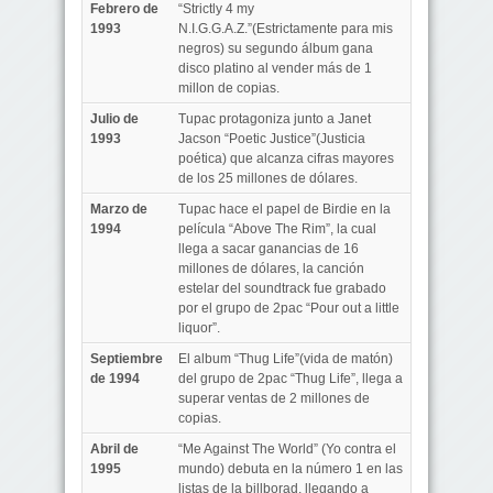
Febrero de
“Strictly 4 my
1993
N.I.G.G.A.Z.”(Estrictamente para mis
negros) su segundo álbum gana
disco platino al vender más de 1
millon de copias.
Julio de
Tupac protagoniza junto a Janet
1993
Jacson “Poetic Justice”(Justicia
poética) que alcanza cifras mayores
de los 25 millones de dólares.
Marzo de
Tupac hace el papel de Birdie en la
1994
película “Above The Rim”, la cual
llega a sacar ganancias de 16
millones de dólares, la canción
estelar del soundtrack fue grabado
por el grupo de 2pac “Pour out a little
liquor”.
Septiembre
El album “Thug Life”(vida de matón)
de 1994
del grupo de 2pac “Thug Life”, llega a
superar ventas de 2 millones de
copias.
Abril de
“Me Against The World” (Yo contra el
1995
mundo) debuta en la número 1 en las
listas de la billborad, llegando a