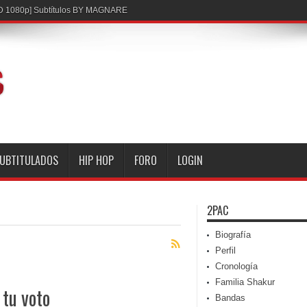
D 1080p] Subtítulos BY MAGNARE
SUBTITULADOS
HIP HOP
FORO
LOGIN
2PAC
Biografía
Perfil
Cronología
Familia Shakur
 tu voto
Bandas