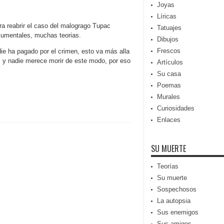
Joyas
Líricas
ara reabrir el caso del malogrago Tupac
Tatuajes
cumentales, muchas teorias.
Dibujos
Frescos
ie ha pagado por el crimen, esto va más alla
 y nadie merece morir de este modo, por eso
Artículos
Su casa
Poemas
Murales
Curiosidades
Enlaces
SU MUERTE
Teorías
Su muerte
Sospechosos
La autopsia
Sus enemigos
Sus amigos