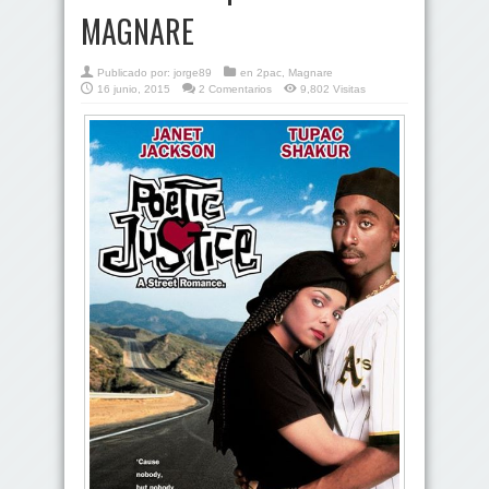
MAGNARE
Publicado por:
jorge89
en
2pac
,
Magnare
16 junio, 2015
2 Comentarios
9,802 Visitas